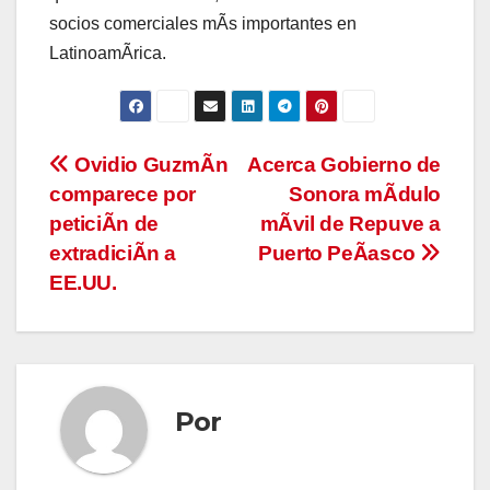
socios comerciales mÃs importantes en
LatinoamÃrica.
Navegación
Ovidio GuzmÃn
Acerca Gobierno de
comparece por
Sonora mÃdulo
de
peticiÃn de
mÃvil de Repuve a
entradas
extradiciÃn a
Puerto PeÃasco
EE.UU.
Por