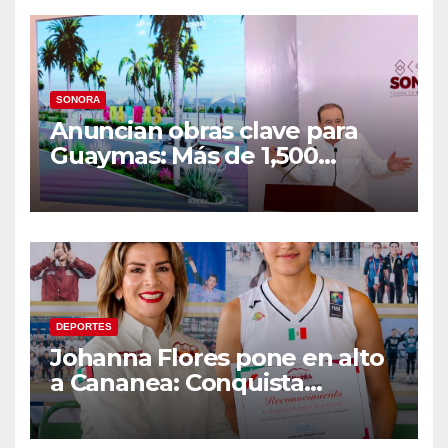
SONORA
Anuncian obras clave para
Guaymas: Más de 1,500
viviendas, modernización del
malecón y nuevo hospital del
IMSS
DEPORTES
Johanna Flores pone en alto
a Cananea: Conquista
medalla de plata con la
Selección Mexicana Sub-20