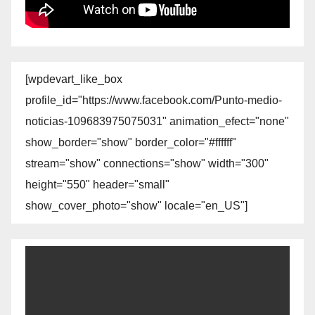
[wpdevart_like_box
profile_id="https://www.facebook.com/Punto-medio-
noticias-109683975075031" animation_efect="none"
show_border="show" border_color="#ffffff"
stream="show" connections="show" width="300"
height="550" header="small"
show_cover_photo="show" locale="en_US"]