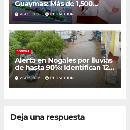
Guaymas: Más de 1,500
viviendas, modernización del
AGO 5, 2026
REDACCION
malecón y nuevo hospital del
IMSS
SONORA
Alerta en Nogales por lluvias
de hasta 90%: Identifican 12
vialidades con alto riesgo de
AGO 5, 2026
REDACCION
arroyos e inundaciones
Deja una respuesta