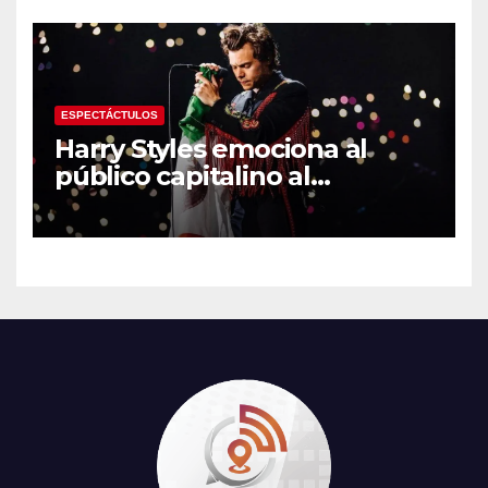
en los Juegos
Centroamericanos
ESPECTÁCTULOS
Harry Styles emociona al
público capitalino al
interpretar “Cielito Lindo” en
su tercer concierto en la
CDMX