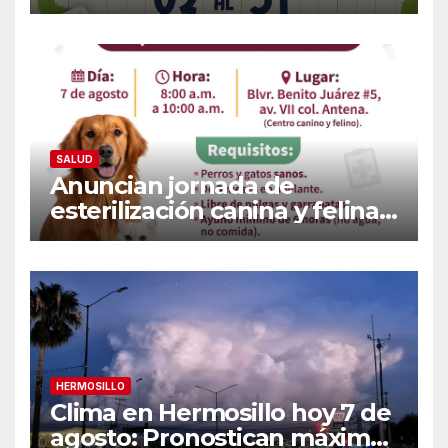
de recolección de útiles
«Coloreando Futuros»
SALUD
Anuncian jornada de
esterilización canina y felina
en Guaymas este 7 de
agosto: Conoce los requisitos
y sede
HERMOSILLO
Clima en Hermosillo hoy 7 de
agosto: Pronostican máxima