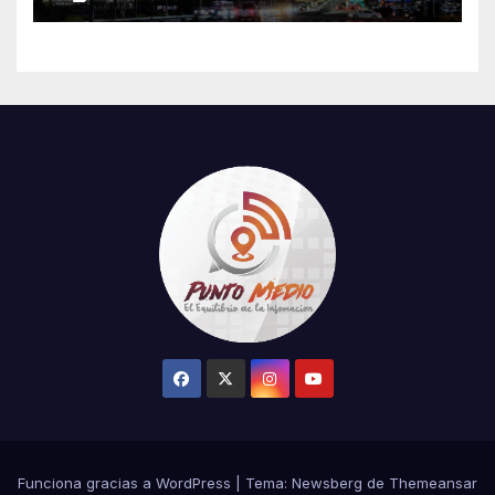
de 42°C, sensación térmica
de 44°C y 70% de
probabilidad de lluvia
Funciona gracias a WordPress
|
Tema:
Newsberg
de
Themeansar