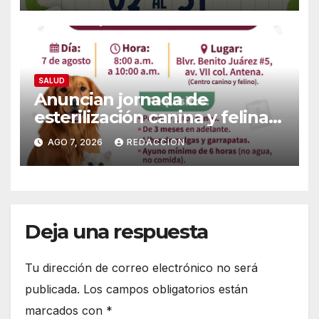
SALUD
Anuncian jornada de
esterilización canina y felina
en Guaymas este 7 de agosto:
AGO 7, 2026
REDACCION
Conoce los requisitos y sede
Deja una respuesta
Tu dirección de correo electrónico no será
publicada.
Los campos obligatorios están
marcados con
*