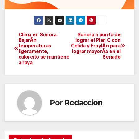
Clima en Sonora:
Sonora a punto de
Navegación
BajarÃn
lograr el Plan C con
temperaturas
Celida y FroylÃn para
de
ligeramente,
lograr mayorÃa en el
calorcito se mantiene
Senado
entradas
a raya
Por
Redaccion