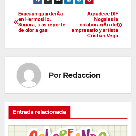
Evacuan guarderÃa
Agradece DIF
Navegación
en Hermosillo,
Nogales la
Sonora, tras reporte
colaboraciÃn del
de
de olor a gas
empresario y artista
Cristian Vega
entradas
Por
Redaccion
Entrada relacionada