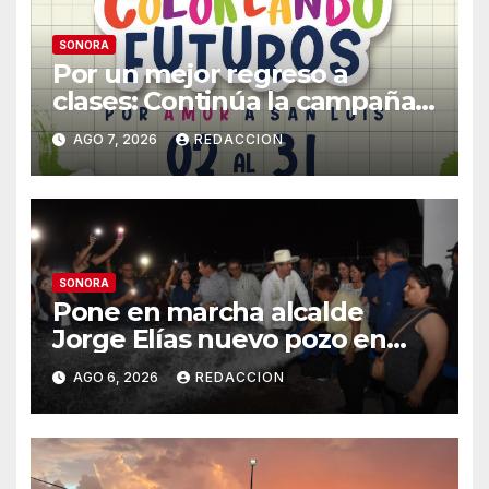
SONORA
Por un mejor regreso a
clases: Continúa la campaña
de recolección de útiles
AGO 7, 2026
REDACCION
«Coloreando Futuros»
SONORA
Pone en marcha alcalde
Jorge Elías nuevo pozo en
Tierra Blanca, Tesia:
AGO 6, 2026
REDACCION
Suministrará 20 litros por
segundo de agua potable