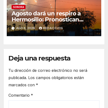
SONORA
Agosto dará un respiro a
Hermosillo: Pronostican
semana lluviosa y
AGO 6, 2026
REDACCION
temperaturas de hasta 34°C
Deja una respuesta
Tu dirección de correo electrónico no será
publicada.
Los campos obligatorios están
marcados con
*
Comentario
*