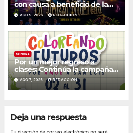
con causa a beneficio de la
Fundación «Ayúdanos a
AGO 9, 2026
REDACCION
Ayudar HMO»
SONORA
Por un mejor regreso a
clases: Continúa la campaña
de recolección de útiles
AGO 7, 2026
REDACCION
«Coloreando Futuros»
Deja una respuesta
Tu dirección de correo electrónico no será