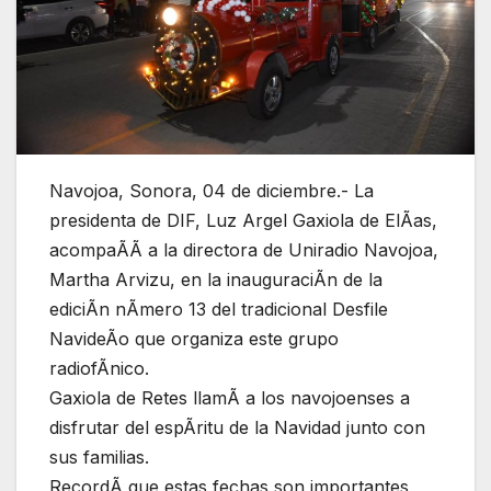
Navojoa, Sonora, 04 de diciembre.- La
presidenta de DIF, Luz Argel Gaxiola de ElÃas,
acompaÃÃ a la directora de Uniradio Navojoa,
Martha Arvizu, en la inauguraciÃn de la
ediciÃn nÃmero 13 del tradicional Desfile
NavideÃo que organiza este grupo
radiofÃnico.
Gaxiola de Retes llamÃ a los navojoenses a
disfrutar del espÃritu de la Navidad junto con
sus familias.
RecordÃ que estas fechas son importantes