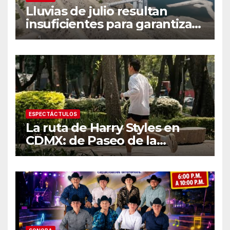
Lluvias de julio resultan
insuficientes para garantizar
el ciclo agrícola en el Valle
del Yaqui
ESPECTÁCTULOS
La ruta de Harry Styles en
CDMX: de Paseo de la
Reforma a los tacos en la
Roma