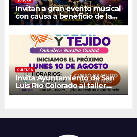
SONORA
Invitan a gran evento musical
con causa a beneficio de la
Fundación «Ayúdanos a
Ayudar HMO»
CULTURA
Invita Ayuntamiento de San
Luis Río Colorado al taller
gratuito «Arte, Color y Tejido»