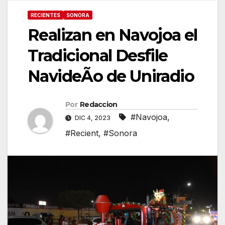
RECIENTES
SONORA
Realizan en Navojoa el
Tradicional Desfile
NavideÃo de Uniradio
Por
Redaccion
#Navojoa
,
DIC 4, 2023
#Recient
,
#Sonora