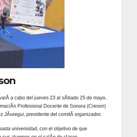
eson
evarÃ a cabo del jueves 23 al sÃbado 25 de mayo,
ormaciÃn Profesional Docente de Sonora (Creson)
z JÃuregui, presidente del comitÃ organizador.
asta universidad, con el objetivo de que
 sus alumnos en el salÃn de clases.