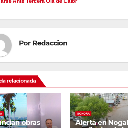
arse Ante Tercera Ola de Calor
tradas
Por
Redaccion
da relacionada
A
SONORA
ncian obras
Alerta en Noga