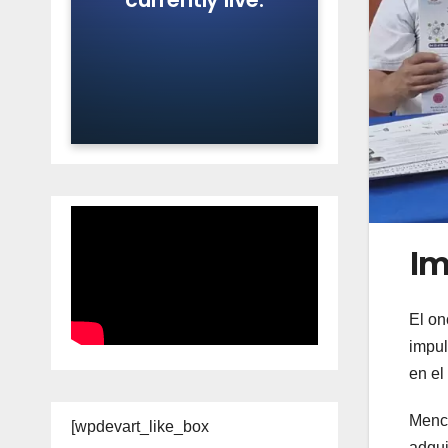
Im
El on
impul
en el
Menci
[wpdevart_like_box
adqui