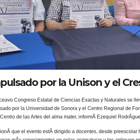
pulsado por la Unison y el Cr
ceavo Congreso Estatal de Ciencias Exactas y Naturales se ll
sado por la Universidad de Sonora y el Centro Regional de F
 Centro de las Artes del alma mater, informÃ Ezequiel RodrÃgue
onÃ que el evento estÃ dirigido a docentes, desde preescolar h
eran mÃs conocimientos en estas asignaturas y los apliquen en