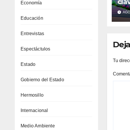
cla
Economía
Gua
AGO 
1,5
Educación
mod
mal
Entrevistas
hos
Deja
Espectáctulos
Tu direc
Estado
Coment
Gobierno del Estado
Hermosillo
Internacional
Medio Ambiente