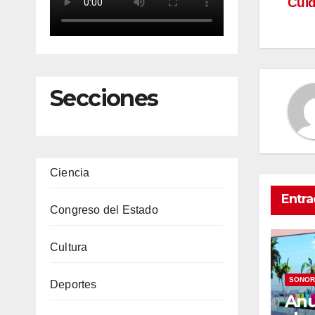
Cuid
de
en
Secciones
Ciencia
Entra
Congreso del Estado
Cultura
SONOR
Deportes
Anu