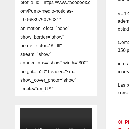
profile_id="https://www.facebook.c
om/Punto-medio-noticias-
«En e
109683975075031"
ademÃ
animation_efect="none"
estad
show_border="show"
Comen
border_color="#ffffff"
350 p
stream="show"
connections="show" width="300"
«Los 
height="550" header="small"
maest
show_cover_photo="show"
Las p
locale="en_US"]
consu
Na
Pi