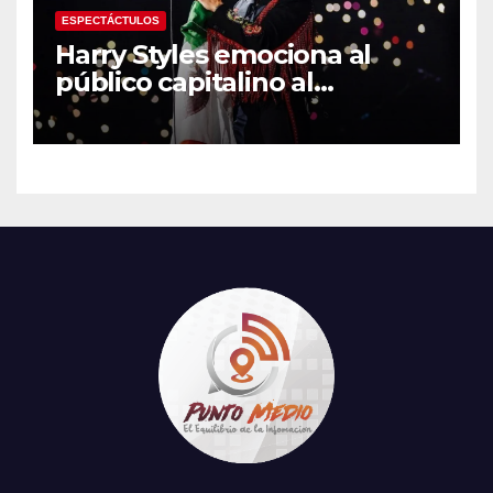
ESPECTÁCTULOS
Harry Styles emociona al
público capitalino al
interpretar “Cielito Lindo” en
su tercer concierto en la
CDMX