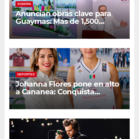
SONORA
Anuncian obras clave para
Guaymas: Más de 1,500
viviendas, modernización del
malecón y nuevo hospital del
IMSS
DEPORTES
Johanna Flores pone en alto
a Cananea: Conquista
medalla de plata con la
Selección Mexicana Sub-20
en los Juegos
Centroamericanos