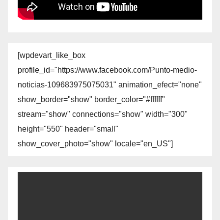
[wpdevart_like_box
profile_id="https://www.facebook.com/Punto-medio-
noticias-109683975075031" animation_efect="none"
show_border="show" border_color="#ffffff"
stream="show" connections="show" width="300"
height="550" header="small"
show_cover_photo="show" locale="en_US"]