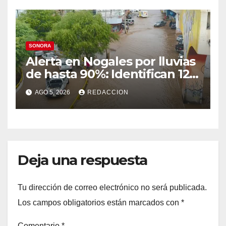
IMSS
SONORA
Alerta en Nogales por lluvias
de hasta 90%: Identifican 12
vialidades con alto riesgo de
AGO 5, 2026
REDACCION
arroyos e inundaciones
Deja una respuesta
Tu dirección de correo electrónico no será publicada.
Los campos obligatorios están marcados con
*
Comentario
*