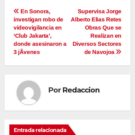
Navegación
En Sonora,
Supervisa Jorge
investigan robo de
Alberto Elias Retes
de
videovigilancia en
Obras Que se
entradas
‘Club Jakarta’,
Realizan en
donde asesinaron a
Diversos Sectores
3 jÃvenes
de Navojoa
Por
Redaccion
Entrada relacionada