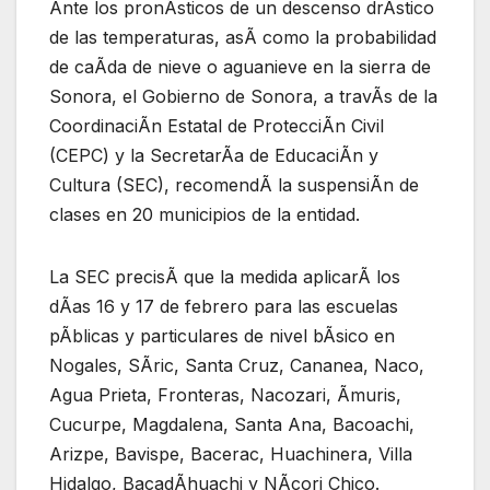
Ante los pronÃsticos de un descenso drÃstico
de las temperaturas, asÃ como la probabilidad
de caÃda de nieve o aguanieve en la sierra de
Sonora, el Gobierno de Sonora, a travÃs de la
CoordinaciÃn Estatal de ProtecciÃn Civil
(CEPC) y la SecretarÃa de EducaciÃn y
Cultura (SEC), recomendÃ la suspensiÃn de
clases en 20 municipios de la entidad.
La SEC precisÃ que la medida aplicarÃ los
dÃas 16 y 17 de febrero para las escuelas
pÃblicas y particulares de nivel bÃsico en
Nogales, SÃric, Santa Cruz, Cananea, Naco,
Agua Prieta, Fronteras, Nacozari, Ãmuris,
Cucurpe, Magdalena, Santa Ana, Bacoachi,
Arizpe, Bavispe, Bacerac, Huachinera, Villa
Hidalgo, BacadÃhuachi y NÃcori Chico.