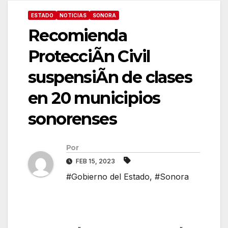
ESTADO
NOTICIAS
SONORA
Recomienda
ProtecciÃn Civil
suspensiÃn de clases
en 20 municipios
sonorenses
Por
FEB 15, 2023
#Gobierno del Estado
,
#Sonora