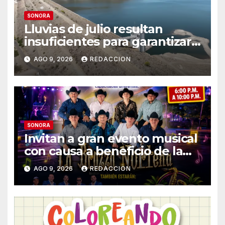
SONORA
Lluvias de julio resultan
insuficientes para garantizar
el ciclo agrícola en el Valle del
AGO 9, 2026
REDACCION
Yaqui
SONORA
Invitan a gran evento musical
con causa a beneficio de la
Fundación «Ayúdanos a
AGO 9, 2026
REDACCION
Ayudar HMO»