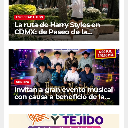
ESPECTÁCTULOS
La ruta de Harry Styles en
CDMX: de Paseo de la
Reforma a los tacos en la
Roma
SONORA
Invitan a gran evento musical
con causa a beneficio de la
Fundación «Ayúdanos a
Ayudar HMO»