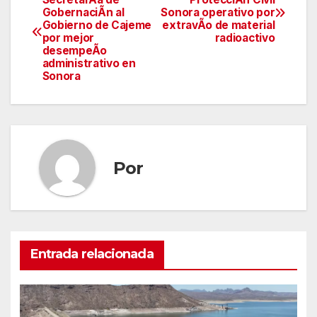
GobernaciÃn al
Sonora operativo por
de
Gobierno de Cajeme
extravÃo de material
por mejor
radioactivo
entradas
desempeÃo
administrativo en
Sonora
Por
Entrada relacionada