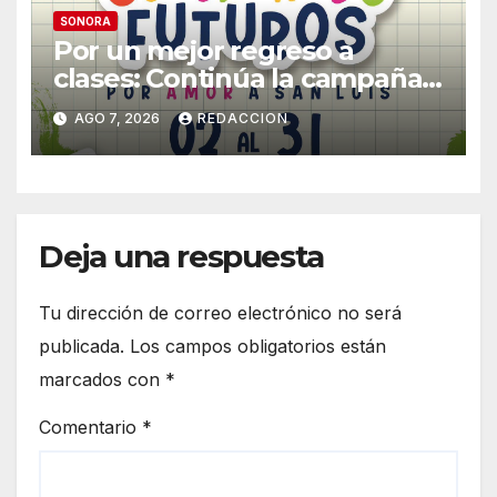
SONORA
Por un mejor regreso a
clases: Continúa la campaña
de recolección de útiles
AGO 7, 2026
REDACCION
«Coloreando Futuros»
Deja una respuesta
Tu dirección de correo electrónico no será
publicada.
Los campos obligatorios están
marcados con
*
Comentario
*