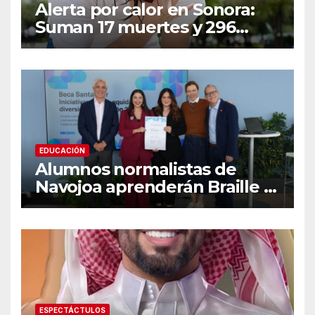
Alerta por calor en Sonora:
Suman 17 muertes y 296
casos; estas son las
recomendaciones clave y
señales de alarma
EDUCACIÓN
Alumnos normalistas de
Navojoa aprenderán Braille y
Lengua de Señas tras ganar
beca nacional Santander
ESPECTÁCTULOS