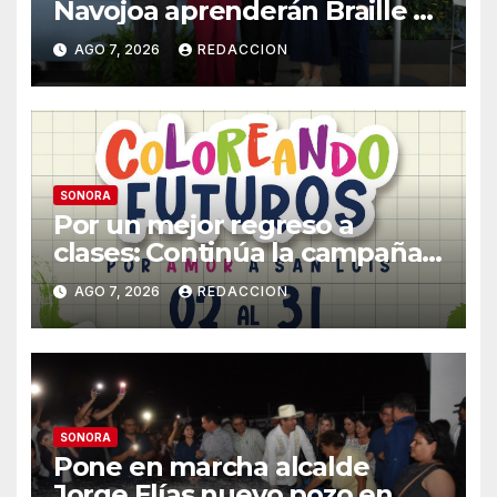
Navojoa aprenderán Braille y
Lengua de Señas tras ganar
AGO 7, 2026
REDACCION
beca nacional Santander
SONORA
Por un mejor regreso a
clases: Continúa la campaña
de recolección de útiles
AGO 7, 2026
REDACCION
«Coloreando Futuros»
SONORA
Pone en marcha alcalde
Jorge Elías nuevo pozo en