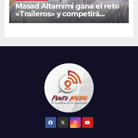
Masad Altamimi gana el reto
«Traileros» y competirá
contra Moisés Peñaloza por
el robo de la salvación en La
Casa de los Famosos