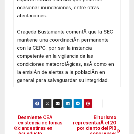
ocasionar inundaciones, entre otras
afectaciones.
Grageda Bustamante comentÃ que la SEC
mantiene una coordinaciÃn permanente
con la CEPC, por ser la instancia
competente en la vigilancia de las
condiciones meteorolÃgicas, asÃ como en
la emisiÃn de alertas a la poblaciÃn en
general para salvaguardar su integridad.
Desmiente CEA
El turismo
Navegación
existencia de tomas
representarÃ el 20
clandestinas en
por ciento del PIB
de
Acueducto
sonorense: