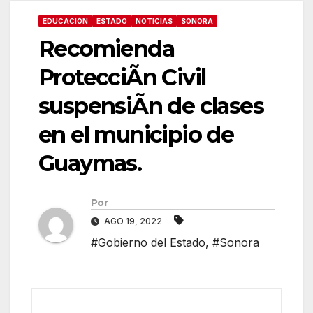
EDUCACIÓN
ESTADO
NOTICIAS
SONORA
Recomienda
ProtecciÃn Civil
suspensiÃn de clases
en el municipio de
Guaymas.
Por
AGO 19, 2022
#Gobierno del Estado
,
#Sonora