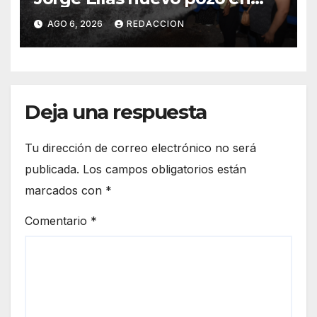
Tierra Blanca, Tesia:
AGO 6, 2026
REDACCION
Suministrará 20 litros por
segundo de agua potable
Deja una respuesta
Tu dirección de correo electrónico no será
publicada.
Los campos obligatorios están
marcados con
*
Comentario
*