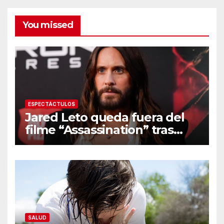
You missed
ESPECTÁCTULOS
Jared Leto queda fuera del
filme “Assassination” tras
resurgir denuncias de
conducta sexual inapropiada
SALUD