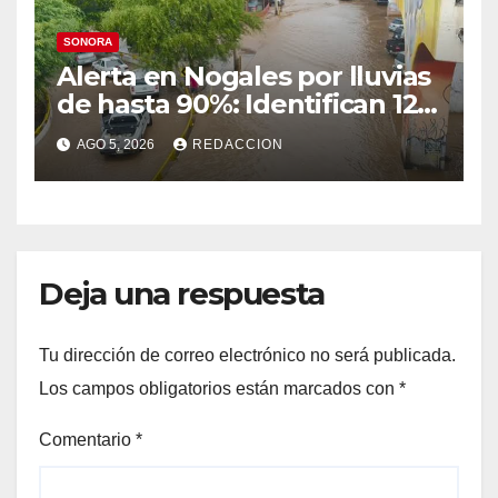
SONORA
Alerta en Nogales por lluvias
de hasta 90%: Identifican 12
vialidades con alto riesgo de
AGO 5, 2026
REDACCION
arroyos e inundaciones
Deja una respuesta
Tu dirección de correo electrónico no será publicada.
Los campos obligatorios están marcados con
*
Comentario
*