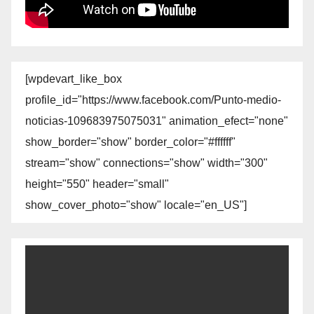
[wpdevart_like_box
profile_id="https://www.facebook.com/Punto-medio-
noticias-109683975075031" animation_efect="none"
show_border="show" border_color="#ffffff"
stream="show" connections="show" width="300"
height="550" header="small"
show_cover_photo="show" locale="en_US"]