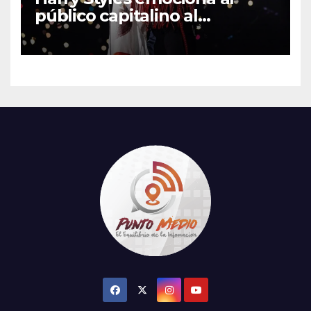
público capitalino al
interpretar “Cielito Lindo” en
su tercer concierto en la
CDMX