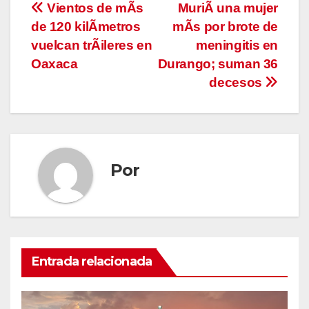
Navegación
Vientos de mÃs
MuriÃ una mujer
de 120 kilÃmetros
mÃs por brote de
de
vuelcan trÃileres en
meningitis en
entradas
Oaxaca
Durango; suman 36
decesos
Por
Entrada relacionada