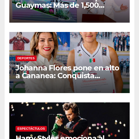
Guaymas: Más de 1,500
viviendas, modernización del
malecón y nuevo hospital del
IMSS
DEPORTES
Johanna Flores pone en alto
a Cananea: Conquista
medalla de plata con la
Selección Mexicana Sub-20
en los Juegos
Centroamericanos
ESPECTÁCTULOS
Harry Styles emociona al