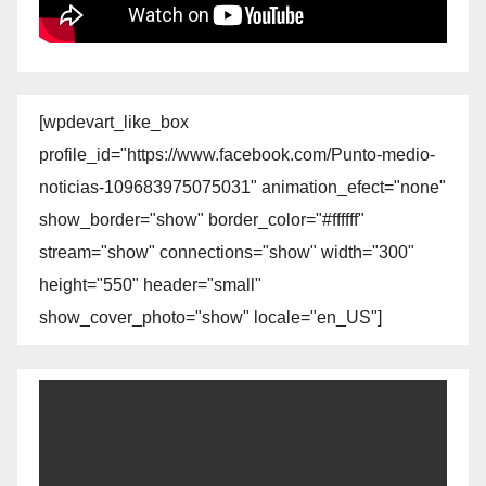
[wpdevart_like_box
profile_id="https://www.facebook.com/Punto-medio-
noticias-109683975075031" animation_efect="none"
show_border="show" border_color="#ffffff"
stream="show" connections="show" width="300"
height="550" header="small"
show_cover_photo="show" locale="en_US"]