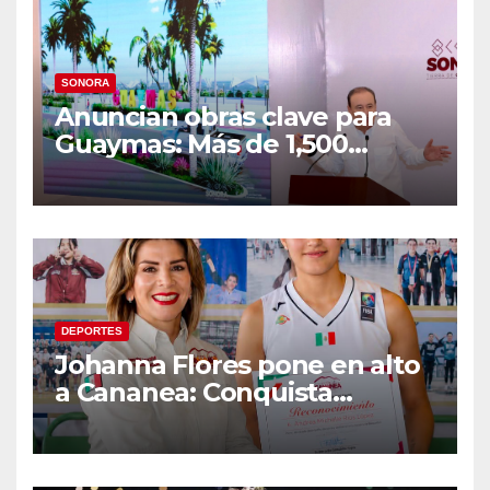
SONORA
Anuncian obras clave para
Guaymas: Más de 1,500
viviendas, modernización del
malecón y nuevo hospital del
IMSS
DEPORTES
Johanna Flores pone en alto
a Cananea: Conquista
medalla de plata con la
Selección Mexicana Sub-20
en los Juegos