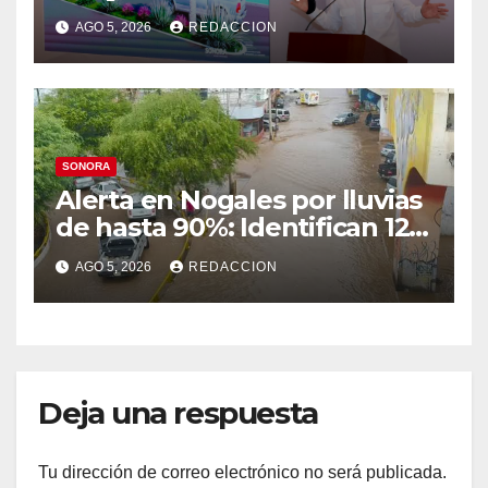
viviendas, modernización del
AGO 5, 2026
REDACCION
malecón y nuevo hospital del
IMSS
SONORA
Alerta en Nogales por lluvias
de hasta 90%: Identifican 12
vialidades con alto riesgo de
AGO 5, 2026
REDACCION
arroyos e inundaciones
Deja una respuesta
Tu dirección de correo electrónico no será publicada.