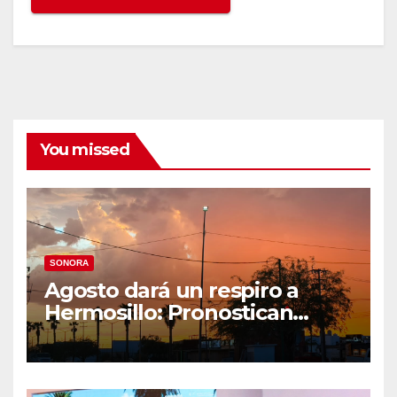
You missed
SONORA
Agosto dará un respiro a
Hermosillo: Pronostican
semana lluviosa y
temperaturas de hasta 34°C