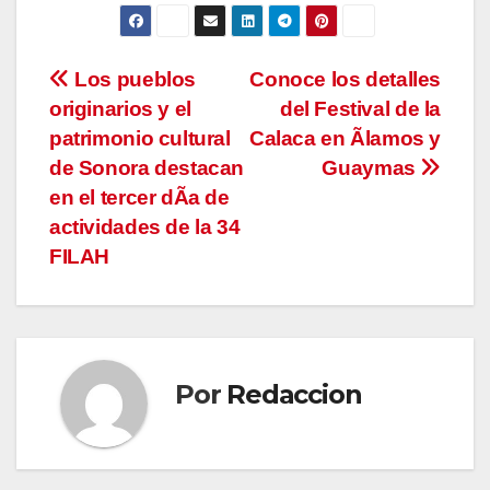
Navegación
Los pueblos
Conoce los detalles
originarios y el
del Festival de la
de
patrimonio cultural
Calaca en Ãlamos y
entradas
de Sonora destacan
Guaymas
en el tercer dÃa de
actividades de la 34
FILAH
Por
Redaccion