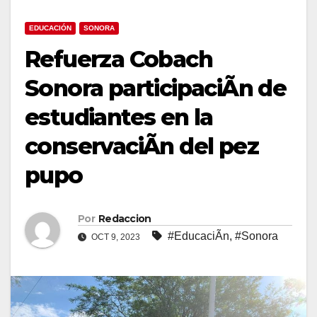
EDUCACIÓN
SONORA
Refuerza Cobach
Sonora participaciÃn de
estudiantes en la
conservaciÃn del pez
pupo
Por
Redaccion
#EducaciÃn
,
#Sonora
OCT 9, 2023