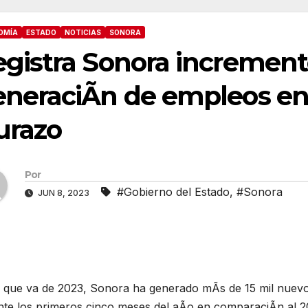
OMÍA
ESTADO
NOTICIAS
SONORA
gistra Sonora increment
neraciÃn de empleos en 
urazo
Por
#Gobierno del Estado
,
#Sonora
JUN 8, 2023
o que va de 2023, Sonora ha generado mÃs de 15 mil nuevo
nte los primeros cinco meses del aÃo en comparaciÃn al 20