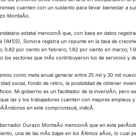
renses cuenten con un sustento para llevar bienestar a su
zo MontaÃo.
ndatario estatal mencionÃ que, con base en datos registra
l (IMSS), Sonora registra un repunte en la tasa de crecimi
; 0.82 por ciento en febrero; 1.82 por ciento en marzo; 1.9
o los sectores que mÃs contribuyeron los de servicios y de
emos como meta anual generar entre 25 mil y 30 mil nuev
idad social, fondo de retiro, la posibilidad de obtener vivie
icios. Mi gobierno es un facilitador de la inversiÃn, per
que las y los trabajadores cuenten con mejores empleos y
ÃÃndonos en este compromisoâ, indicÃ.
obernador Durazo MontaÃo mencionÃ que en este perÃodo s
iento, una de las mÃs bajas en los Ãltimos aÃos, lo cual p