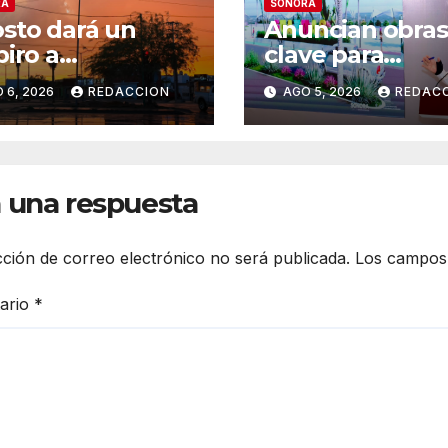
RA
SONORA
sto dará un
Anuncian obras
piro a
clave para
mosillo:
Guaymas: Más 
 6, 2026
REDACCION
AGO 5, 2026
REDAC
nostican
1,500 viviendas,
ana lluviosa y
modernización 
peraturas de
malecón y nue
ta 34°C
hospital del IM
 una respuesta
cción de correo electrónico no será publicada.
Los campos 
ario
*