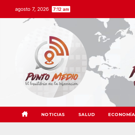
Saltar
agosto 7, 2026
7:12 am
al
contenido
NOTICIAS
SALUD
ECONOMÍA