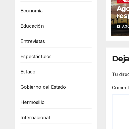
SONO
Ago
Economía
res
Her
Educación
AGO
Pro
sem
Entrevistas
tem
has
Espectáctulos
Deja
Estado
Tu dire
Gobierno del Estado
Coment
Hermosillo
Internacional