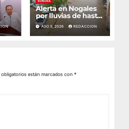
SONORA
Alerta en Nogales
por lluvias de hasta
de
90%: Identifican 12
CION
AGO 5, 2026
REDACCION
vialidades con alto
del
riesgo de arroyos e
vo
inundaciones
SS
obligatorios están marcados con
*