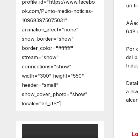
profile_id="https://www.facebo
un tr
ok.com/Punto-medio-noticias-
109683975075031"
AÃad
animation_efect="none"
648 m
show_border="show"
border_color="#ffffff"
Por o
del 
stream="show"
Indus
connections="show"
width="300" height="550"
Detal
header="small"
a niv
show_cover_photo="show"
alca
locale="en_US"]
Lo
Na