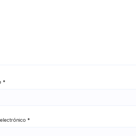
e
*
electrónico
*