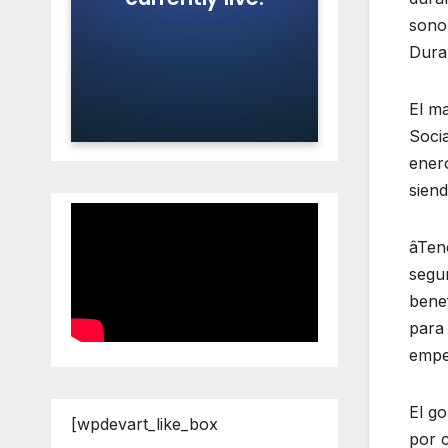
sono
Dura
El ma
Socia
enero
siend
âTen
segur
benef
para 
empe
El g
[wpdevart_like_box
por c