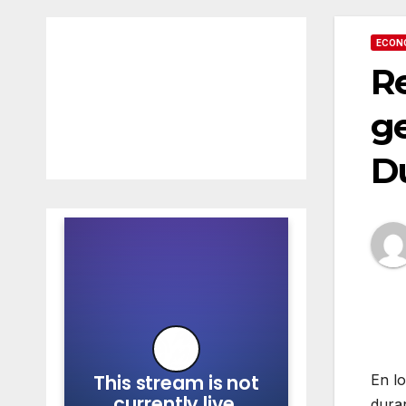
ECON
Re
ge
D
En l
dura