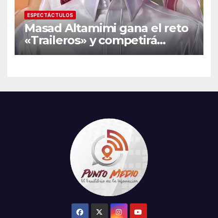
ESPECTÁCTULOS
Masad Altamimi gana el reto
«Traileros» y competirá
contra Moisés Peñaloza por
el robo de la salvación en La
Casa de los Famosos