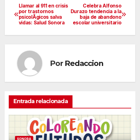
Llamar al 911 en crisis
Celebra Alfonso
Navegación
por trastornos
Durazo tendencia a la
psicolÃgicos salva
baja de abandono
de
vidas: Salud Sonora
escolar universitario
entradas
Por
Redaccion
Entrada relacionada
SONORA