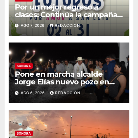
Por un mejor regreso a
clases: Continúa la campaña
de recolección de útiles
AGO 7, 2026
REDACCION
«Coloreando Futuros»
SONORA
Pone en marcha alcalde
Jorge Elías nuevo pozo en
Tierra Blanca, Tesia:
AGO 6, 2026
REDACCION
Suministrará 20 litros por
segundo de agua potable
SONORA