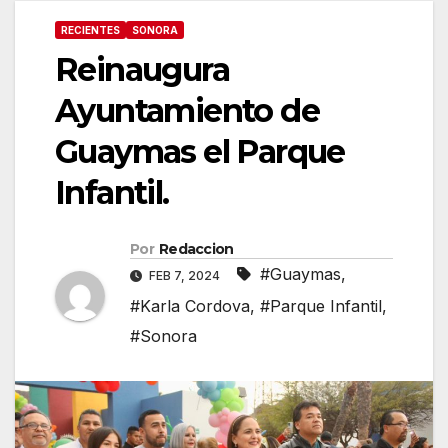
RECIENTES
SONORA
Reinaugura
Ayuntamiento de
Guaymas el Parque
Infantil.
Por
Redaccion
#Guaymas
,
FEB 7, 2024
#Karla Cordova
,
#Parque Infantil
,
#Sonora