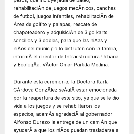
rehabilitaciÃn de juegos mecÃnicos, canchas
de futbol, juegos infantiles, rehabilitaciÃn de
Ãrea de golfito y palapas, rescate de
chapoteadero y adquisiciÃn de 3 go karts
sencillos y 3 dobles, para que las niÃas y
niÃos del municipio lo disfruten con la familia,
informÃ el director de Infraestructura Urbana
y EcologÃa, VÃctor Omar Partida Medina.
Durante esta ceremonia, la Doctora Karla
CÃrdova GonzÃlez seÃalÃ estar emocionada
por la reapertura de este sitio, ya que se le dio
vida a los juegos y se rehabilitaron los
espacios, ademÃs agradeciÃ al gobernador
Alfonso Durazo la entrega de un camiÃn que
ayudarÃ a que los niÃos puedan trasladarse a