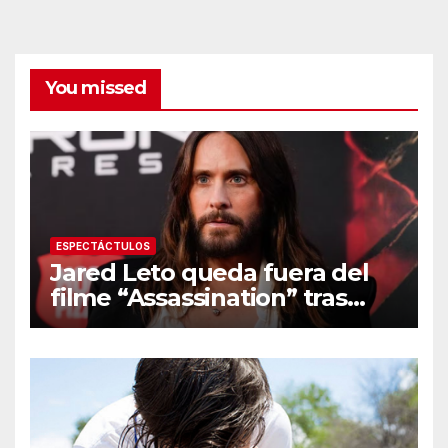
You missed
ESPECTÁCTULOS
Jared Leto queda fuera del
filme “Assassination” tras
resurgir denuncias de
conducta sexual inapropiada