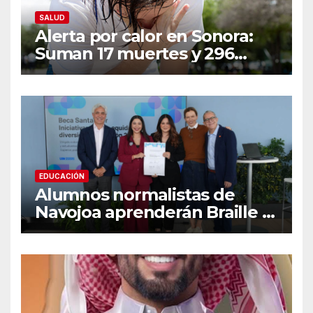
SALUD
Alerta por calor en Sonora:
Suman 17 muertes y 296
casos; estas son las
recomendaciones clave y
señales de alarma
EDUCACIÓN
Alumnos normalistas de
Navojoa aprenderán Braille y
Lengua de Señas tras ganar
beca nacional Santander