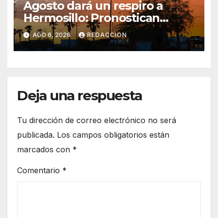
Agosto dará un respiro a
Hermosillo: Pronostican
semana lluviosa y
AGO 6, 2026
REDACCION
temperaturas de hasta 34°C
Deja una respuesta
Tu dirección de correo electrónico no será
publicada.
Los campos obligatorios están
marcados con
*
Comentario
*