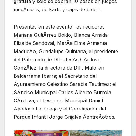
gratuita y solo se cobran 10 pesos en juegos
mecÃnicos, go karts y cajas de bateo.
Presentes en este evento, las regidoras
Mariana GutiÃrrez Boido, Blanca Armida
Elizalde Sandoval, MarÃa Elma Armenta
MadueÃo, Guadalupe Quintana; el presidente
del Patronato de DIF, JesÃs CÃrdova
GonzÃlez; la directora de DIF, Maloren
Balderrama Ibarra; el Secretario del
Ayuntamiento Celestino Sarabia Tautimez; el
SÃndico Municipal Carlos Alberto Burrola
CÃrdova; el Tesorero Municipal Daniel
Apodaca Larrinaga y el Coordinador del
Parque Infantil Jorge Grijalva,ÂentreÂotros.