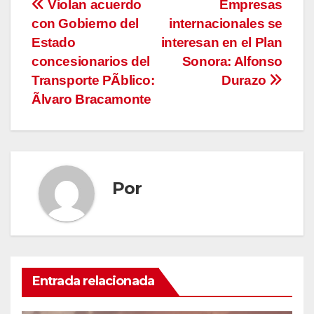
Navegación
Violan acuerdo
Empresas
con Gobierno del
internacionales se
de
Estado
interesan en el Plan
entradas
concesionarios del
Sonora: Alfonso
Transporte PÃblico:
Durazo
Ãlvaro Bracamonte
Por
Entrada relacionada