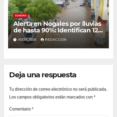
SONORA
Alerta en Nogales por lluvias
de hasta 90%: Identifican 12
vialidades con alto riesgo de
AGO 5, 2026
REDACCION
arroyos e inundaciones
Deja una respuesta
Tu dirección de correo electrónico no será publicada.
Los campos obligatorios están marcados con
*
Comentario
*