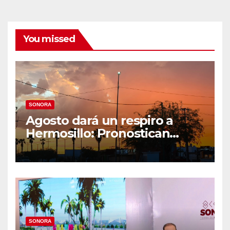
You missed
SONORA
Agosto dará un respiro a
Hermosillo: Pronostican
semana lluviosa y
temperaturas de hasta 34°C
SONORA