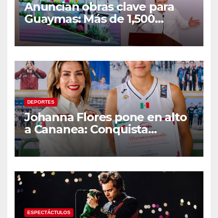
Anuncian obras clave para
Guaymas: Más de 1,500
viviendas, modernización del
malecón y nuevo hospital del
IMSS
DEPORTES
Johanna Flores pone en alto
a Cananea: Conquista
medalla de plata con la
Selección Mexicana Sub-20
en los Juegos
Centroamericanos
ESPECTÁCTULOS