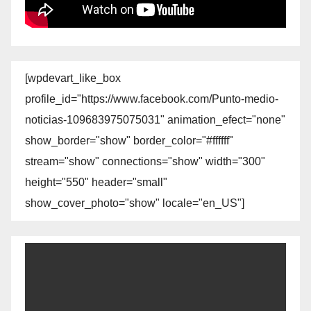
[wpdevart_like_box
profile_id="https://www.facebook.com/Punto-medio-
noticias-109683975075031" animation_efect="none"
show_border="show" border_color="#ffffff"
stream="show" connections="show" width="300"
height="550" header="small"
show_cover_photo="show" locale="en_US"]