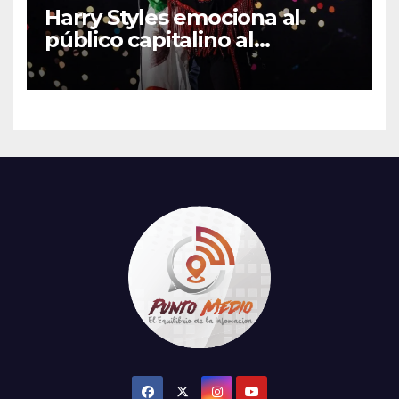
Harry Styles emociona al
público capitalino al
interpretar “Cielito Lindo” en
su tercer concierto en la
CDMX