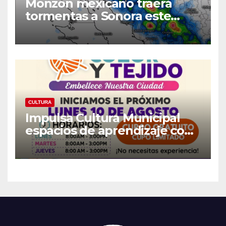
Monzón mexicano traerá
tormentas a Sonora este
miércoles: Prevén lluvias en
el Norte, la Sierra y
Hermosillo
CULTURA
Impulsa Cultura Municipal
espacios de aprendizaje con
taller «Arte, Color y Tejido»