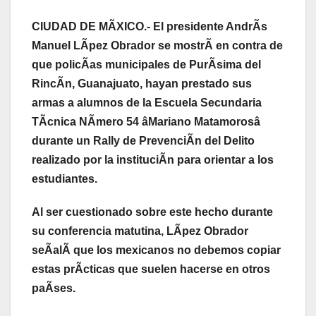
CIUDAD DE MÃXICO.- El presidente AndrÃs
Manuel LÃpez Obrador se mostrÃ en contra de
que policÃas municipales de PurÃsima del
RincÃn, Guanajuato, hayan prestado sus
armas a alumnos de la Escuela Secundaria
TÃcnica NÃmero 54 âMariano Matamorosâ
durante un Rally de PrevenciÃn del Delito
realizado por la instituciÃn para orientar a los
estudiantes.
Al ser cuestionado sobre este hecho durante
su conferencia matutina, LÃpez Obrador
seÃalÃ que los mexicanos no debemos copiar
estas prÃcticas que suelen hacerse en otros
paÃses.