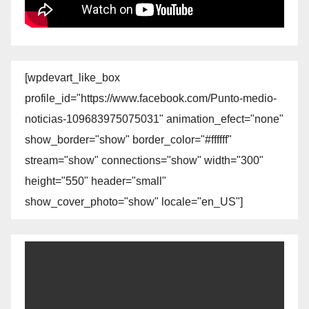
[wpdevart_like_box
profile_id="https://www.facebook.com/Punto-medio-
noticias-109683975075031" animation_efect="none"
show_border="show" border_color="#ffffff"
stream="show" connections="show" width="300"
height="550" header="small"
show_cover_photo="show" locale="en_US"]