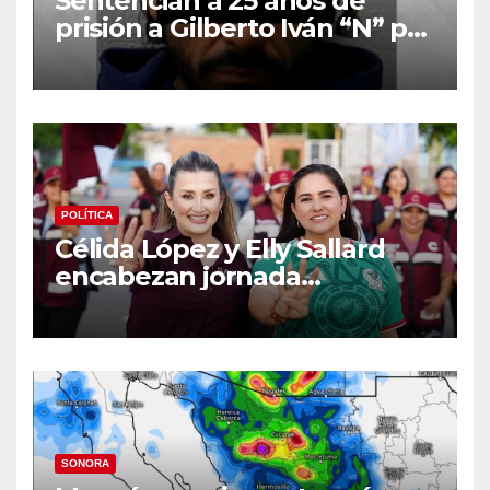
Sentencian a 25 años de
prisión a Gilberto Iván “N” por
homicidio de rescatista en
Hermosillo
POLÍTICA
Célida López y Elly Sallard
encabezan jornada
comunitaria y encuentro
vecinal en la colonia
Tirocapes
SONORA