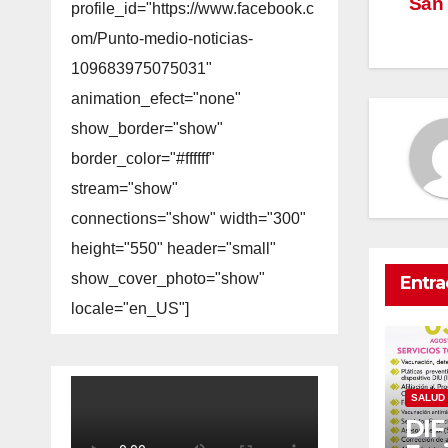
San
profile_id="https://www.facebook.c
de
om/Punto-medio-noticias-
en
109683975075031"
animation_efect="none"
show_border="show"
border_color="#ffffff"
stream="show"
connections="show" width="300"
height="550" header="small"
show_cover_photo="show"
Entra
locale="en_US"]
SALUD
DIF