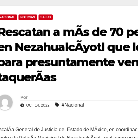
NACIONAL
NOTICIAS
SALUD
Rescatan a mÃs de 70 pe
en NezahualcÃyotl que 
para presuntamente ven
taquerÃas
Por
#Nacional
OCT 14, 2022
scalÃa General de Justicia del Estado de MÃxico, en coordinac
nte y la PolicÃa Municipal de NezahualcÃyotl, realizaron un c