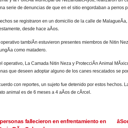
una serie de denuncias de que en el sitio engordaban a perros 
echos se registraron en un domicilio de la calle de MalagueÃa,
estamente, desde hace aÃos.
 operativo tambiÃn estuvieron presentes miembros de Nitin Ne
 fungÃa como matadero.
el operativo, La Camada Nitin Neza y ProtecciÃn Animal MÃxico A
nas que deseen adoptar alguno de los canes rescatados se pon
uerdo con reportes, un sujeto fue detenido por estos hechos. 
ato animal es de 6 meses a 4 aÃos de cÃrcel.
vegación
personas fallecieron en enfrentamiento en
âSon