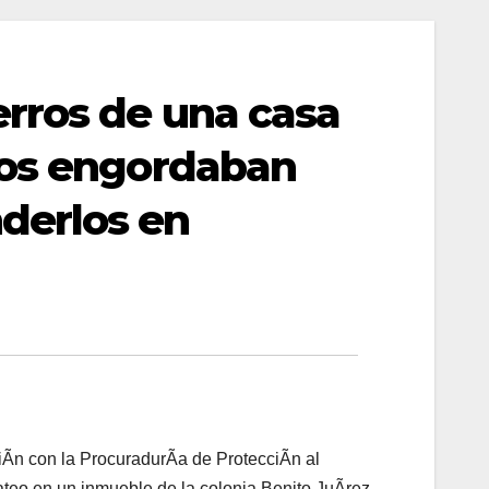
rros de una casa
los engordaban
derlos en
iÃn con la ProcuradurÃa de ProtecciÃn al
ateo en un inmueble de la colonia Benito JuÃrez