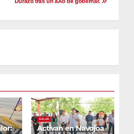
Durazo tras un aÃo de gobernar.
SALUD
lor:
Activan en Navojoa