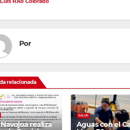
 Luis RÃo Colorado
tradas
Por
da relacionada
SALUD
 Navojoa realiza
Aguas con el Ca