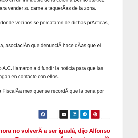
para vender su carne a taquerÃas de la zona.
 donde vecinos se percataron de dichas prÃcticas,
za, asociaciÃn que denunciÃ hace dÃas que el
.C. llamaron a difundir la noticia para que las
gan en contacto con ellos.
La FiscalÃa mexiquense recordÃ que la pena por
ora no volverÃ a ser igualâ, dijo Alfonso