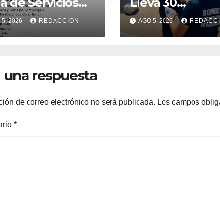
ia de Servicios
Lleva 30
tuitos en la
Ayuntamiento
5, 2026
REDACCION
AGO 5, 2026
REDACC
onia Ampliación
hidratación a
trones: Conoce
distintas coloni
orario y
de San Luis Río
nción médica
Colorado
 una respuesta
ción de correo electrónico no será publicada.
Los campos oblig
ario
*