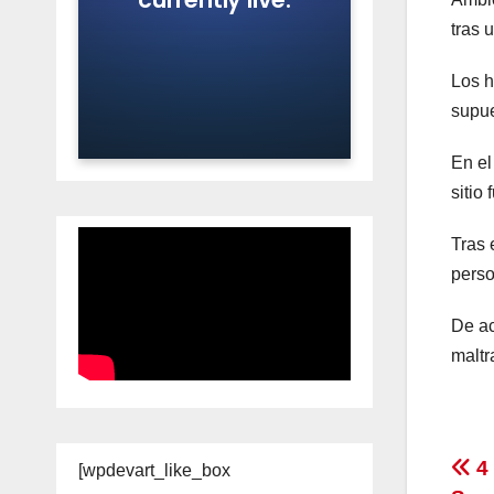
tras 
Los h
supu
En el
sitio
Tras 
perso
De ac
maltr
Na
4 
[wpdevart_like_box