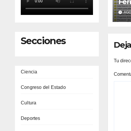
Fer
Gra
AGO 
col
Bel
el h
ate
Secciones
Deja
Tu direc
Ciencia
Coment
Congreso del Estado
Cultura
Deportes