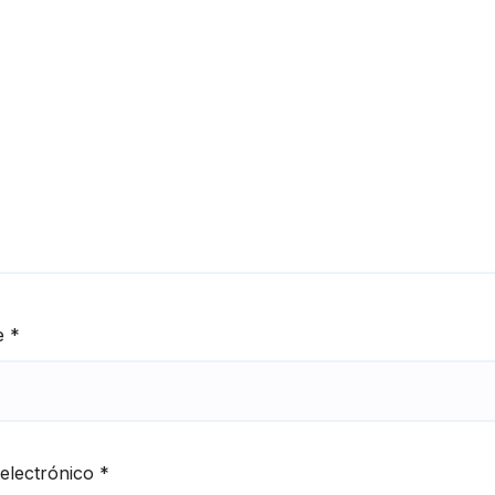
e
*
electrónico
*