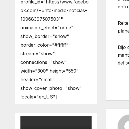
profile_id="https://www.facebo
enfre
ok.com/Punto-medio-noticias-
109683975075031"
Reite
animation_efect="none"
plan
show_border="show"
border_color="#ffffff"
Dijo 
stream="show"
mante
connections="show"
del s
width="300" height="550"
header="small"
show_cover_photo="show"
locale="en_US"]