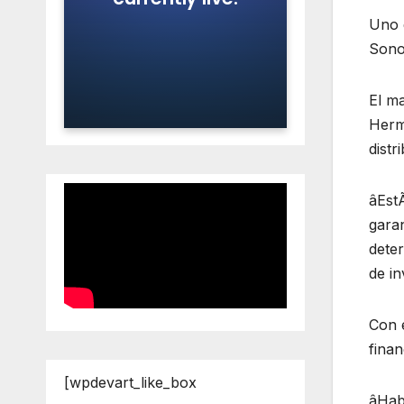
Uno d
Sono
El ma
Hermo
distr
âEstÃ
garan
deter
de i
Con 
finan
[wpdevart_like_box
âHab