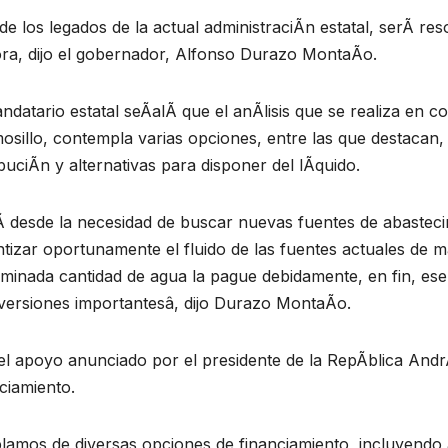
e los legados de la actual administraciÃn estatal, serÃ reso
ra, dijo el gobernador, Alfonso Durazo MontaÃo.
ndatario estatal seÃalÃ que el anÃlisis que se realiza en 
sillo, contempla varias opciones, entre las que destacan, 
ibuciÃn y alternativas para disponer del lÃquido.
 desde la necesidad de buscar nuevas fuentes de abastecim
tizar oportunamente el fluido de las fuentes actuales de 
minada cantidad de agua la pague debidamente, en fin, ese
nversiones importantesâ, dijo Durazo MontaÃo.
el apoyo anunciado por el presidente de la RepÃblica An
ciamiento.
lamos de diversas opciones de financiamiento, incluyendo 