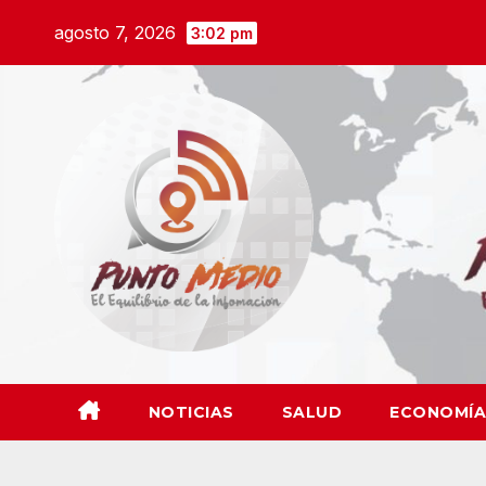
Saltar
agosto 7, 2026
3:02 pm
al
contenido
NOTICIAS
SALUD
ECONOMÍA