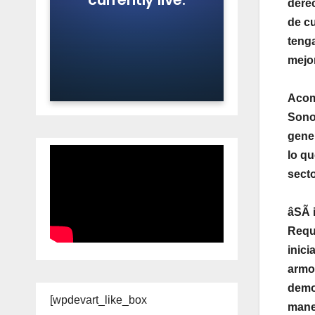
derec
de cu
tenga
mejor
Acom
Sonor
gener
lo qu
secto
âSÃ i
Reque
inici
armon
democ
[wpdevart_like_box
maner