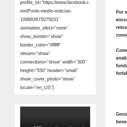
profile_id="https://www.facebook.c
om/Punto-medio-noticias-
Por s
109683975075031"
encu
retos
animation_efect="none"
cono
show_border="show"
border_color="#ffffff"
Come
stream="show"
anal
connections="show" width="300"
funda
height="550" header="small"
forta
show_cover_photo="show"
locale="en_US"]
GonzÃ
bene