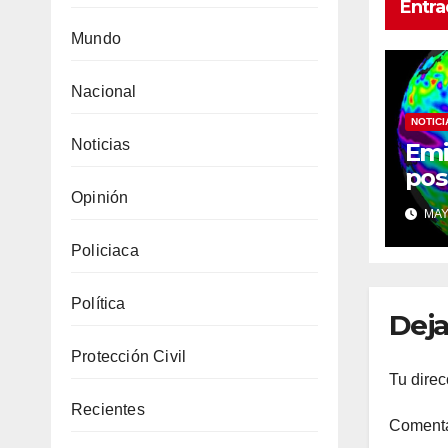
Entra
Mundo
Nacional
NOTICI
Noticias
Emi
pos
«El
Opinión
MAY 
des
con
Policiaca
fen
Política
Deja
Protección Civil
Tu direc
Recientes
Coment