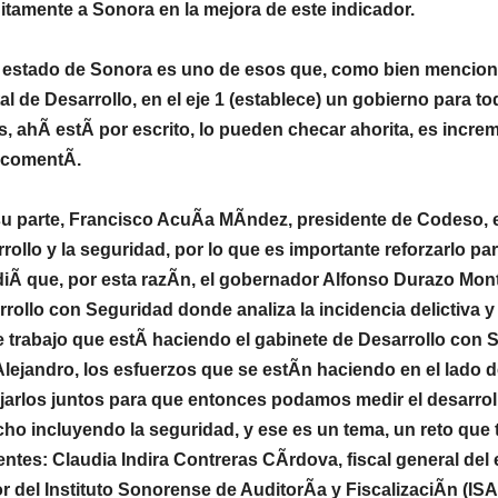
itamente a Sonora en la mejora de este indicador.
 estado de Sonora es uno de esos que, como bien mencionÃ
al de Desarrollo, en el eje 1 (establece) un gobierno para t
, ahÃ estÃ por escrito, lo pueden checar ahorita, es increme
, comentÃ.
u parte, Francisco AcuÃa MÃndez, presidente de Codeso, e
rollo y la seguridad, por lo que es importante reforzarlo 
iÃ que, por esta razÃn, el gobernador Alfonso Durazo Mont
rollo con Seguridad donde analiza la incidencia delictiva y
 trabajo que estÃ haciendo el gabinete de Desarrollo con
lejandro, los esfuerzos que se estÃn haciendo en el lado d
jarlos juntos para que entonces podamos medir el desarrollo
ho incluyendo la seguridad, y ese es un tema, un reto que t
ntes: Claudia Indira Contreras CÃrdova, fiscal general del 
 del Instituto Sonorense de AuditorÃa y FiscalizaciÃn (IS