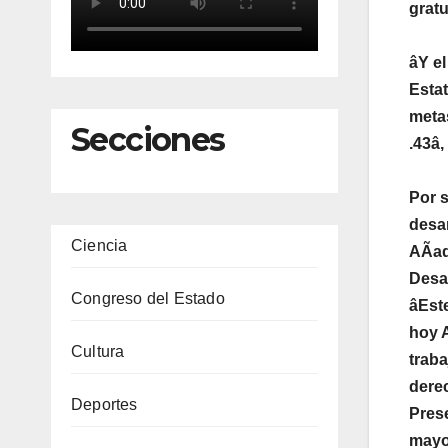
gratu
âY el
Estat
metas
Secciones
.43â
Por s
desar
Ciencia
AÃad
Desar
Congreso del Estado
âEste
hoy A
Cultura
traba
derec
Deportes
Prese
mayor