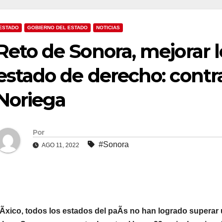
ESTADO
GOBIERNO DEL ESTADO
NOTICIAS
Reto de Sonora, mejorar 
estado de derecho: contr
Noriega
Por
#Sonora
AGO 11, 2022
xico, todos los estados del paÃs no han logrado superar u