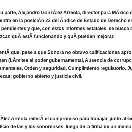
u parte, Alejandro GonzÃlez Arreola, director para MÃxico d
entra en la posiciÃn 22 del Ãndice de Estado de Derecho e
 pendientes y que, con estos informes estatales, se busca 
zcan quÃ estÃ funcionando y quÃ pueden mejorar.
ntÃ que, pese a que Sonora no obtuvo calificaciones aprob
izan (LÃmites al poder gubernamental, Ausencia de corrupc
mentales, Orden y seguridad, Cumplimiento regulatorio, Just
lezas: gobierno abierto y justicia civil.
lez Arreola reiterÃ el compromiso para trabajar, junto al 
ficio de las y los sonorenses, luego de la firma de un m