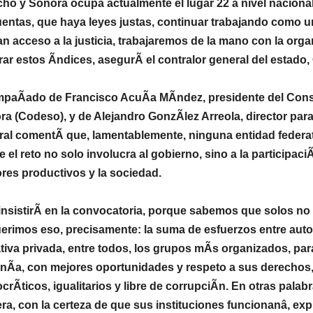
ho y Sonora ocupa actualmente el lugar 22 a nivel nacional;
entas, que haya leyes justas, continuar trabajando como u
n acceso a la justicia, trabajaremos de la mano con la orga
ar estos Ãndices, asegurÃ el contralor general del estado,
paÃado de Francisco AcuÃa MÃndez, presidente del Consejo
a (Codeso), y de Alejandro GonzÃlez Arreola, director para 
al comentÃ que, lamentablemente, ninguna entidad federativ
e el reto no solo involucra al gobierno, sino a la participac
res productivos y la sociedad.
nsistirÃ en la convocatoria, porque sabemos que solos no 
rimos eso, precisamente: la suma de esfuerzos entre autor
ativa privada, entre todos, los grupos mÃs organizados, pa
Ãa, con mejores oportunidades y respeto a sus derechos, 
rÃticos, igualitarios y libre de corrupciÃn. En otras palab
a, con la certeza de que sus instituciones funcionanâ, exp