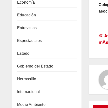
Economía
Cole
asoci
Educación
Entrevistas
Na
A
Espectáctulos
mÃs 
de
Estado
en
Gobierno del Estado
Hermosillo
Internacional
Medio Ambiente