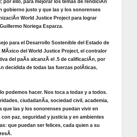
 por ello, para mejorar los temas de rendiciÃn
n gobierno justo y que las y los sonorenses
nizaciÃn World Justice Project para lograr
 Guillermo Noriega Esparza.
 para el Desarrollo Sostenible del Estado de
MÃxico del World Justice Project, el contralor
a del paÃs alcanzÃ el .5 de calificaciÃn, por
iÃn decidida de todas las fuerzas polÃticas,
lo podemos hacer. Nos toca a todas y a todos.
idades, ciudadanÃa, sociedad civil, academia,
ra que las y los sonorenses puedan vivir en
con paz, seguridad y justicia y en ambientes
ras: que puedan ser felices, cada quien a su
resÃ.