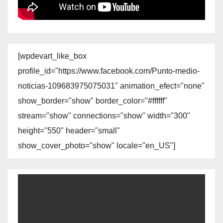
[wpdevart_like_box
profile_id="https://www.facebook.com/Punto-medio-
noticias-109683975075031" animation_efect="none"
show_border="show" border_color="#ffffff"
stream="show" connections="show" width="300"
height="550" header="small"
show_cover_photo="show" locale="en_US"]