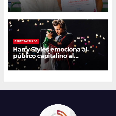
medalla de plata con la
Selección Mexicana Sub-20
en los Juegos
Centroamericanos
ESPECTÁCTULOS
Harry Styles emociona al
público capitalino al
interpretar “Cielito Lindo” en
su tercer concierto en la
CDMX