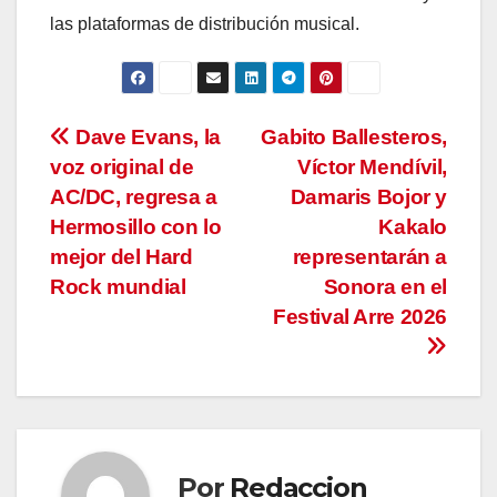
las plataformas de distribución musical.
Navegación
Dave Evans, la
Gabito Ballesteros,
voz original de
Víctor Mendívil,
de
AC/DC, regresa a
Damaris Bojor y
entradas
Hermosillo con lo
Kakalo
mejor del Hard
representarán a
Rock mundial
Sonora en el
Festival Arre 2026
Por
Redaccion