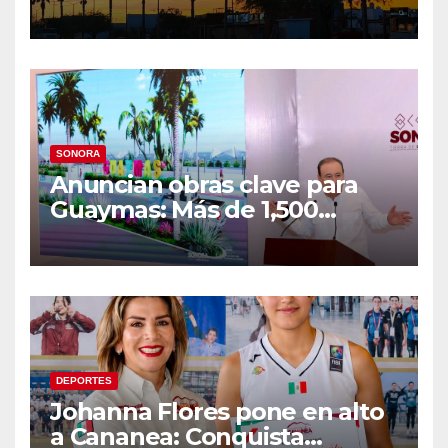
semana lluviosa y
temperaturas de hasta 34°C
SONORA
Anuncian obras clave para
Guaymas: Más de 1,500
viviendas, modernización del
malecón y nuevo hospital del
IMSS
DEPORTES
Johanna Flores pone en alto
a Cananea: Conquista