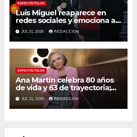
ESPECTÁCTULOS
Luis Miguel reaparece en
redes sociales y emociona a
sus seguidores tras rumores
JUL 31, 2026
REDACCION
de salud
ESPECTÁCTULOS
Ana Martín celebra 80 años
de vida y 63 de trayectoria;
anuncia transición a nuevos
JUL 31, 2026
REDACCION
personajes