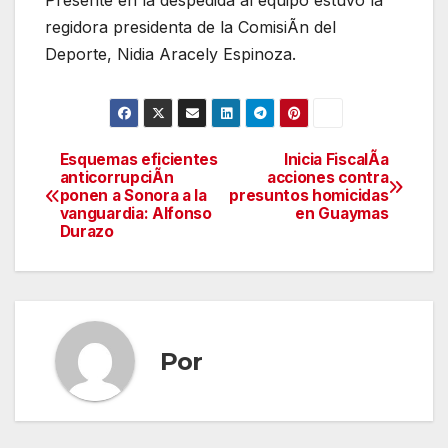
Presente en la despedida al equipo estuvo la
regidora presidenta de la ComisiÃn del
Deporte, Nidia Aracely Espinoza.
Esquemas eficientes
Inicia FiscalÃa
Navegación
anticorrupciÃn
acciones contra
ponen a Sonora a la
presuntos homicidas
de
vanguardia: Alfonso
en Guaymas
Durazo
entradas
Por