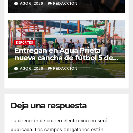
Tierra Blanca, Tesia:
AGO 6, 2026
REDACCION
Suministrará 20 litros por
segundo de agua potable
DEPORTES
Entregan en Agua Prieta
nueva cancha de fútbol 5 del
programa “Mundial Social
AGO 6, 2026
REDACCION
México 2026”
Deja una respuesta
Tu dirección de correo electrónico no será
publicada.
Los campos obligatorios están