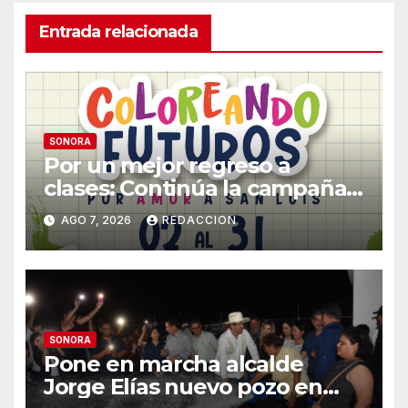
Entrada relacionada
SONORA
Por un mejor regreso a
clases: Continúa la campaña
de recolección de útiles
AGO 7, 2026
REDACCION
«Coloreando Futuros»
SONORA
Pone en marcha alcalde
Jorge Elías nuevo pozo en