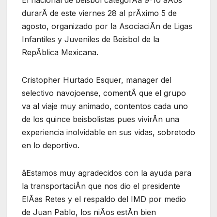
El nacional de beisbol categorÃa 9-10 aÃos
durarÃ de este viernes 28 al prÃximo 5 de
agosto, organizado por la AsociaciÃn de Ligas
Infantiles y Juveniles de Beisbol de la
RepÃblica Mexicana.
Cristopher Hurtado Esquer, manager del
selectivo navojoense, comentÃ que el grupo
va al viaje muy animado, contentos cada uno
de los quince beisbolistas pues vivirÃn una
experiencia inolvidable en sus vidas, sobretodo
en lo deportivo.
âEstamos muy agradecidos con la ayuda para
la transportaciÃn que nos dio el presidente
ElÃas Retes y el respaldo del IMD por medio
de Juan Pablo, los niÃos estÃn bien