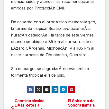
mencionados y atender las recomendaciones
emitidas por ProtecciÃn Civil.
De acuerdo con el pronÃstico meteorolÃgico,
la tormenta tropical Beatriz evolucionarÃ a
huracÃn categorÃa I la tarde de este viernes,
cuando se ubique a 85 km al sur-suroeste de
LÃzaro CÃrdenas, MichoacÃn, y a 105 km al
oeste-suroeste de Zihuatanejo, Guerrero.
Sin embargo, se degradarÃ nuevamente a
tormenta tropical el 1 de julio.
Conmina alcalde
El Gobierno de
Navegación
ElÃas Retes a
Sonora llama a