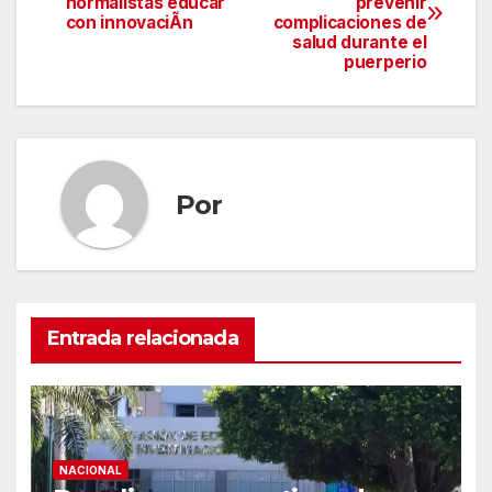
normalistas educar
prevenir
de
con innovaciÃn
complicaciones de
salud durante el
entradas
puerperio
Por
Entrada relacionada
NACIONAL