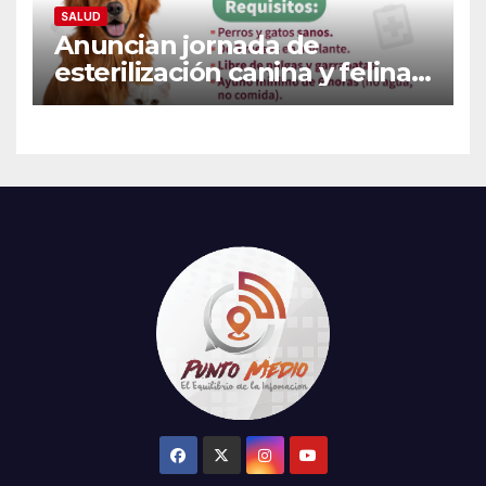
SALUD
Anuncian jornada de
esterilización canina y felina
en Guaymas este 7 de
agosto: Conoce los requisitos
y sede