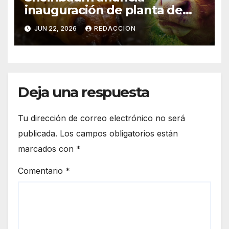
inauguración de planta de
mosca para combatir gusano
JUN 22, 2026
REDACCION
barrenador el viernes;
ganaderos “le dieron la
vuelta” al cierre de frontera
Deja una respuesta
Tu dirección de correo electrónico no será
publicada.
Los campos obligatorios están
marcados con
*
Comentario
*