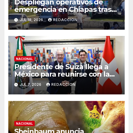
Despliegan operativos de
emergencia en Chiapas tras
sismos de magnitud 7.4 y 5.8
JUL 18, 2026
REDACCION
NACIONAL
Presidente de Suiza llega a
México para reunirse con la
presidenta Claudia
JUL 7, 2026
REDACCION
Sheinbaum
NACIONAL
Sheinbaum anuncia