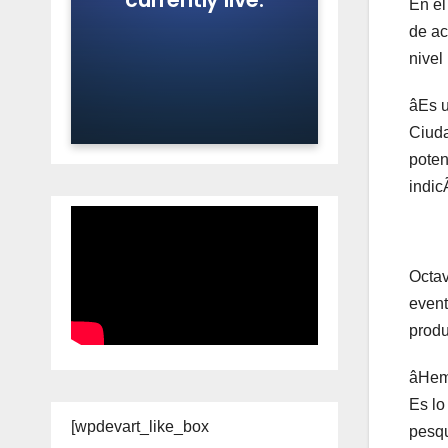
En el
de ac
nivel
âEs u
Ciuda
poten
indic
Octav
event
produ
âHemo
Es lo
[wpdevart_like_box
pesqu