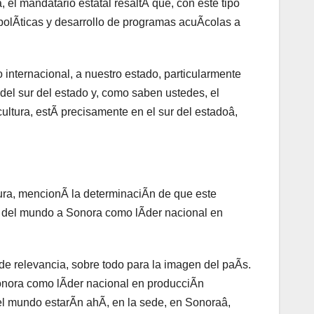
 el mandatario estatal resaltÃ que, con este tipo
 polÃticas y desarrollo de programas acuÃcolas a
internacional, a nuestro estado, particularmente
el sur del estado y, como saben ustedes, el
ultura, estÃ precisamente en el sur del estadoâ,
ura, mencionÃ la determinaciÃn de que este
s del mundo a Sonora como lÃder nacional en
e relevancia, sobre todo para la imagen del paÃs.
Sonora como lÃder nacional en producciÃn
el mundo estarÃn ahÃ, en la sede, en Sonoraâ,