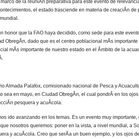
 marco de la reuniÃn preparativa para este evento de relevancia,
ontecimientos, el estado trasciende en materia de creaciÃn de
 mundial.
n honor que la FAO haya decidido, como sede para este evento 
d ObregÃn, dado que es el centro poblacional mÃs importante d
cial mÃs importante de nuestro estado en el Ãmbito de la acuac
Ã.
io Almada Palafox, comisionado nacional de Pesca y Acuacult
o sea en mayo, en Ciudad ObregÃn, el cual pondrÃ en los ojo
cciÃn pesquera y acuÃcola.
s ido avanzando en los temas. Es un evento muy importante, d
 que nosotros queremos: poner en la vista, a nivel mundial, a 
era y acuÃcola. Creo que serÃa un buen ejemplo, y los ojos d