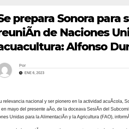
Se prepara Sonora para 
reuniÃn de Naciones Un
acuacultura: Alfonso Du
Por
ENE 6, 2023
u relevancia nacional y ser pionero en la actividad acuÃcola, S
 en mayo del presente aÃo, de la doceava SesiÃn del Subcomit
nes Unidas para la AlimentaciÃn y la Agricultura (FAO), infor