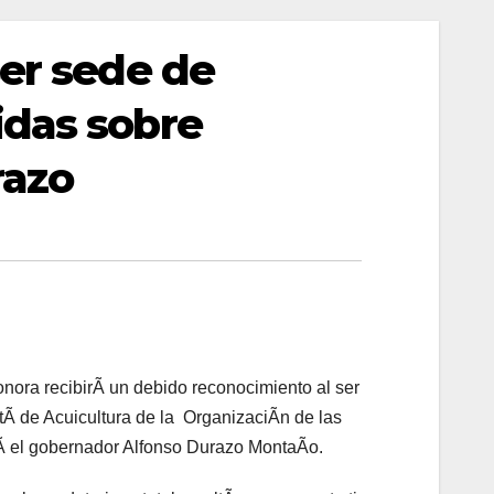
ser sede de
idas sobre
razo
onora recibirÃ un debido reconocimiento al ser
Ã de Acuicultura de la OrganizaciÃn de las
mÃ el gobernador Alfonso Durazo MontaÃo.