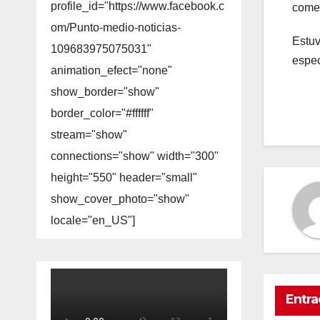
profile_id="https://www.facebook.c
come
om/Punto-medio-noticias-
Estuv
109683975075031"
espec
animation_efect="none"
show_border="show"
border_color="#ffffff"
stream="show"
connections="show" width="300"
height="550" header="small"
show_cover_photo="show"
locale="en_US"]
Entra