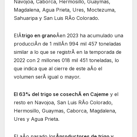
Navojoa, Caborca, Hermosillo, Guaymas,
Magdalena, Agua Prieta, Ures, Moctezuma,
Sahuaripa y San Luis RÃo Colorado.
ElÂ
trigo en grano
Âen 2023 ha acumulado una
producciÃn de 1 millÃn 994 mil 457 toneladas
similar a lo que se registrÃ en la temporada de
2022 con 2 millones 018 mil 451 toneladas, lo
que indica que al cierre de este aÃo el
volumen serÃ igual o mayor.
El 63% del trigo se cosechÃ en Cajeme
y el
resto en Navojoa, San Luis RÃo Colorado,
Hermosillo, Guaymas, Caborca, Magdalena,
Ures y Agua Prieta.
El aÃo pasado los
Âproductores de trigo y