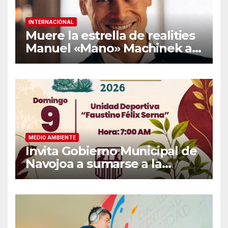
INTERNACIONAL
Muere la estrella de realities
Manuel «Mano» Machinek a
los 37 años
MEDIO AMBIENTE
Invita Gobierno Municipal de
Navojoa a sumarse a la
Jornada Nacional de
Reforestación 2026