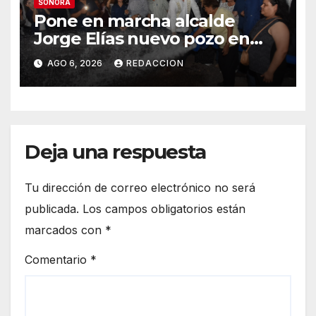
SONORA
Pone en marcha alcalde
Jorge Elías nuevo pozo en
Tierra Blanca, Tesia:
AGO 6, 2026
REDACCION
Suministrará 20 litros por
segundo de agua potable
Deja una respuesta
Tu dirección de correo electrónico no será
publicada.
Los campos obligatorios están
marcados con
*
Comentario
*