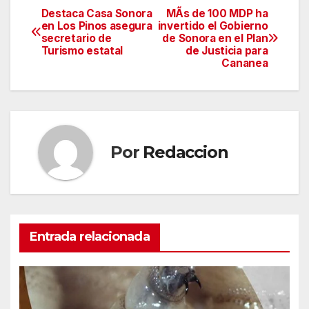
Destaca Casa Sonora
MÃs de 100 MDP ha
Navegación
en Los Pinos asegura
invertido el Gobierno
secretario de
de Sonora en el Plan
de
Turismo estatal
de Justicia para
Cananea
entradas
Por
Redaccion
Entrada relacionada