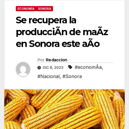
ECONOMÍA
SONORA
Se recupera la
producciÃn de maÃz
en Sonora este aÃo
Por
Redaccion
#economÃa
,
DIC 8, 2023
#Nacional
,
#Sonora