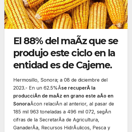
El 88% del maÃz que se
produjo este ciclo en la
entidad es de Cajeme.
Hermosillo, Sonora; a 08 de diciembre del
2023.- En un 62.5%Â
se recuperÃ la
producciÃn de maÃz en grano este aÃo en
Sonora
Âcon relaciÃn al anterior, al pasar de
185 mil 963 toneladas a 496 mil 072, segÃn
cifras de la SecretarÃa de Agricultura,
GanaderÃa, Recursos HidrÃulicos, Pesca y