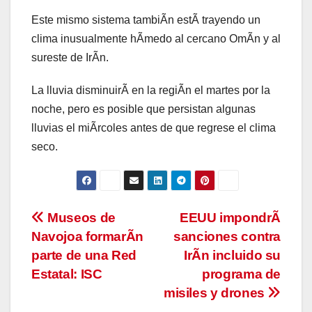
Este mismo sistema tambiÃn estÃ trayendo un
clima inusualmente hÃmedo al cercano OmÃn y al
sureste de IrÃn.
La lluvia disminuirÃ en la regiÃn el martes por la
noche, pero es posible que persistan algunas
lluvias el miÃrcoles antes de que regrese el clima
seco.
Navegación
Museos de
EEUU impondrÃ
Navojoa formarÃn
sanciones contra
de
parte de una Red
IrÃn incluido su
entradas
Estatal: ISC
programa de
misiles y drones