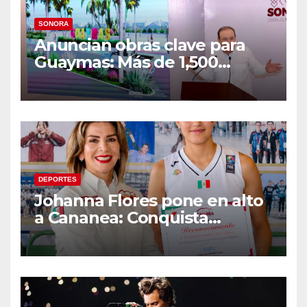
SONORA
Anuncian obras clave para
Guaymas: Más de 1,500
viviendas, modernización del
malecón y nuevo hospital del
IMSS
DEPORTES
Johanna Flores pone en alto
a Cananea: Conquista
medalla de plata con la
Selección Mexicana Sub-20
en los Juegos
Centroamericanos