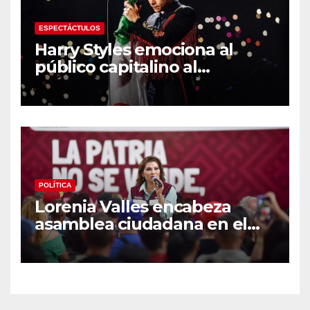
ESPECTÁCTULOS
Harry Styles emociona al
público capitalino al
interpretar “Cielito Lindo” en
su tercer concierto en la
CDMX
POLÍTICA
Lorenia Valles encabeza
asamblea ciudadana en el
Parque Laura Alicia Frías de
Hermosillo