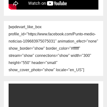
[wpdevart_like_box
profile_id="https://www.facebook.com/Punto-medio-
noticias-109683975075031" animation_efect="none"
show_border="show" border_color="#ffffff"
stream="show" connections="show" width="300"
height="550" header="small"
show_cover_photo="show" locale="en_US"]