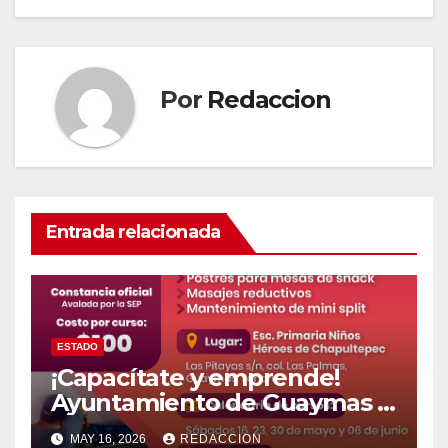
Por
Redaccion
Entrada relacionada
ESTADO
¡Capacítate y emprende!
Ayuntamiento de Guaymas e
ICATSON ofrecen cursos con
MAY 16, 2026
REDACCION