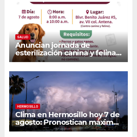
SALUD
Anuncian jornada de
esterilización canina y felina
en Guaymas este 7 de
agosto: Conoce los requisitos
y sede
HERMOSILLO
Clima en Hermosillo hoy 7 de
agosto: Pronostican máxima
de 42°C, sensación térmica