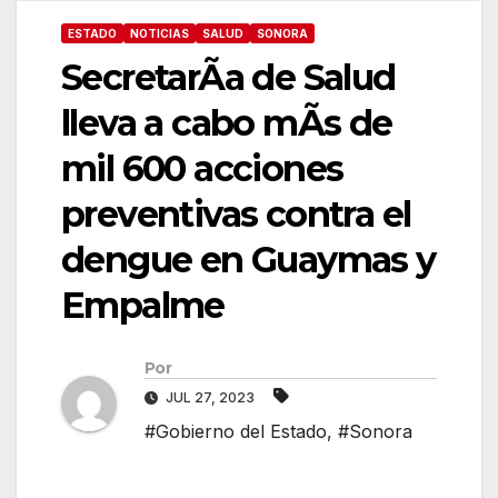
ESTADO
NOTICIAS
SALUD
SONORA
SecretarÃa de Salud
lleva a cabo mÃs de
mil 600 acciones
preventivas contra el
dengue en Guaymas y
Empalme
Por
JUL 27, 2023
#Gobierno del Estado
,
#Sonora