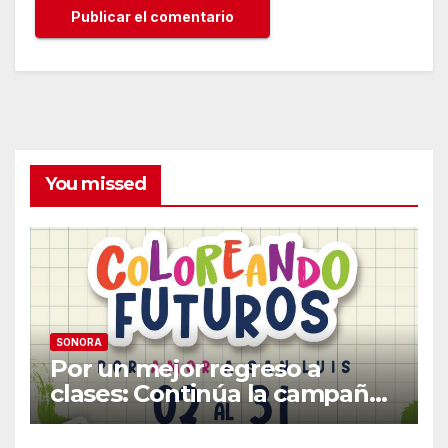
You missed
SONORA
Por un mejor regreso a
clases: Continúa la campaña
de recolección de útiles
«Coloreando Futuros»