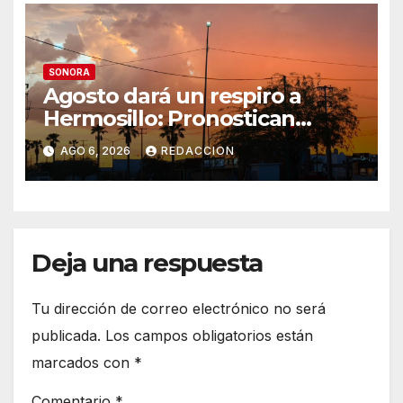
SONORA
Agosto dará un respiro a
Hermosillo: Pronostican
semana lluviosa y
AGO 6, 2026
REDACCION
temperaturas de hasta 34°C
Deja una respuesta
Tu dirección de correo electrónico no será
publicada.
Los campos obligatorios están
marcados con
*
Comentario
*