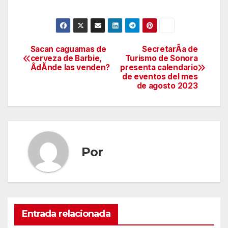
Sacan caguamas de
SecretarÃa de
Navegación
cerveza de Barbie,
Turismo de Sonora
ÂdÃnde las venden?
presenta calendario
de
de eventos del mes
de agosto 2023
entradas
Por
Entrada relacionada