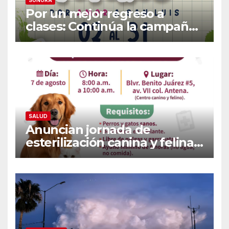
Por un mejor regreso a
clases: Continúa la campaña
de recolección de útiles
«Coloreando Futuros»
SALUD
Anuncian jornada de
esterilización canina y felina
en Guaymas este 7 de
agosto: Conoce los requisitos
y sede