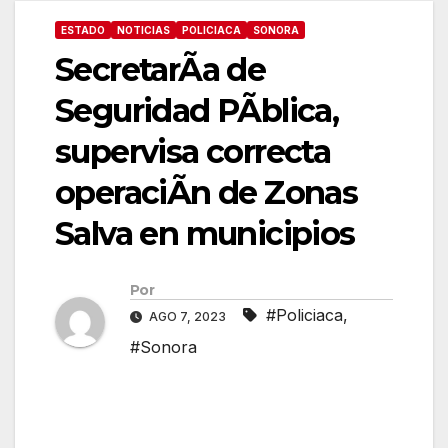
ESTADO
NOTICIAS
POLICIACA
SONORA
SecretarÃa de
Seguridad PÃblica,
supervisa correcta
operaciÃn de Zonas
Salva en municipios
Por
#Policiaca
,
AGO 7, 2023
#Sonora