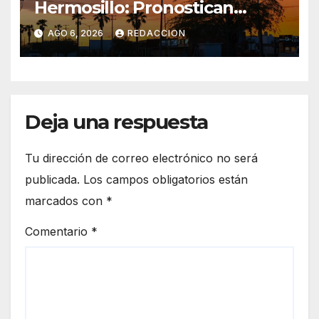
Hermosillo: Pronostican
semana lluviosa y
AGO 6, 2026
REDACCION
temperaturas de hasta 34°C
Deja una respuesta
Tu dirección de correo electrónico no será
publicada.
Los campos obligatorios están
marcados con
*
Comentario
*