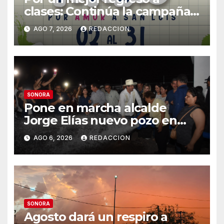
clases: Continúa la campaña
de recolección de útiles
AGO 7, 2026
REDACCION
«Coloreando Futuros»
SONORA
Pone en marcha alcalde
Jorge Elías nuevo pozo en
Tierra Blanca, Tesia:
AGO 6, 2026
REDACCION
Suministrará 20 litros por
segundo de agua potable
SONORA
Agosto dará un respiro a