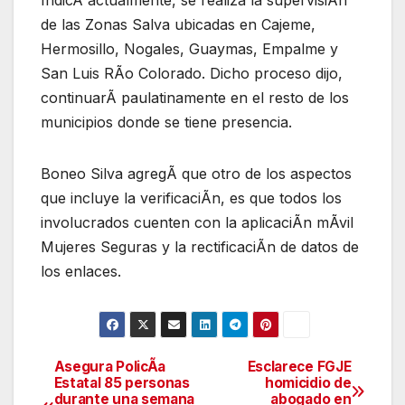
IndicÃ actualmente, se realiza la supervisiÃn
de las Zonas Salva ubicadas en Cajeme,
Hermosillo, Nogales, Guaymas, Empalme y
San Luis RÃo Colorado. Dicho proceso dijo,
continuarÃ paulatinamente en el resto de los
municipios donde se tiene presencia.
Boneo Silva agregÃ que otro de los aspectos
que incluye la verificaciÃn, es que todos los
involucrados cuenten con la aplicaciÃn mÃvil
Mujeres Seguras y la rectificaciÃn de datos de
los enlaces.
Asegura PolicÃa
Esclarece FGJE
Navegación
Estatal 85 personas
homicidio de
durante una semana
abogado en