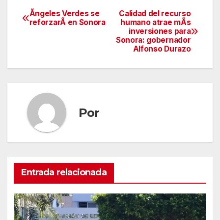
Ãngeles Verdes se
Calidad del recurso
Navegación
reforzarÃ en Sonora
humano atrae mÃs
inversiones para
de
Sonora: gobernador
Alfonso Durazo
entradas
Por
Entrada relacionada