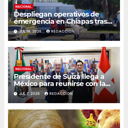
NACIONAL
Despliegan operativos de
emergencia en Chiapas tras
sismos de magnitud 7.4 y 5.8
JUL 18, 2026
REDACCION
NACIONAL
Presidente de Suiza llega a
México para reunirse con la
presidenta Claudia
JUL 7, 2026
REDACCION
Sheinbaum