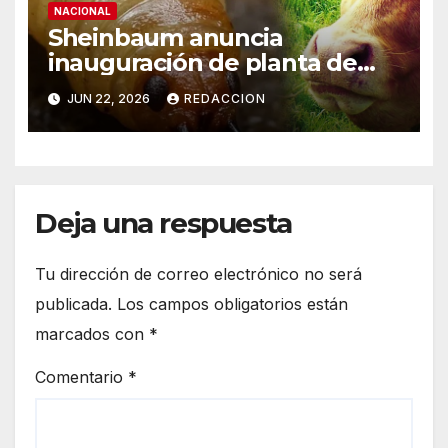
NACIONAL
Sheinbaum anuncia
inauguración de planta de
mosca para combatir gusano
JUN 22, 2026
REDACCION
barrenador el viernes;
ganaderos “le dieron la
vuelta” al cierre de frontera
Deja una respuesta
Tu dirección de correo electrónico no será
publicada.
Los campos obligatorios están
marcados con
*
Comentario
*