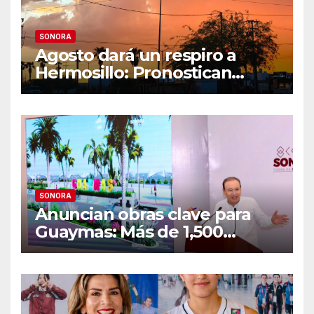
SONORA
Agosto dará un respiro a
Hermosillo: Pronostican
semana lluviosa y
temperaturas de hasta 34°C
SONORA
Anuncian obras clave para
Guaymas: Más de 1,500
viviendas, modernización del
malecón y nuevo hospital del
IMSS