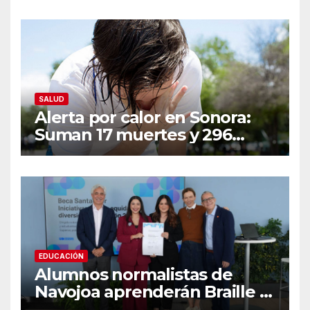
conducta sexual inapropiada
SALUD
Alerta por calor en Sonora:
Suman 17 muertes y 296
casos; estas son las
recomendaciones clave y
señales de alarma
EDUCACIÓN
Alumnos normalistas de
Navojoa aprenderán Braille y
Lengua de Señas tras ganar