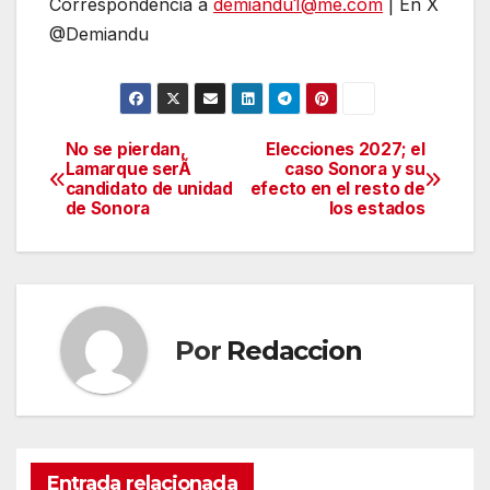
Correspondencia a
demiandu1@me.com
| En X
@Demiandu
No se pierdan,
Elecciones 2027; el
Navegación
Lamarque serÃ
caso Sonora y su
candidato de unidad
efecto en el resto de
de
de Sonora
los estados
entradas
Por
Redaccion
Entrada relacionada