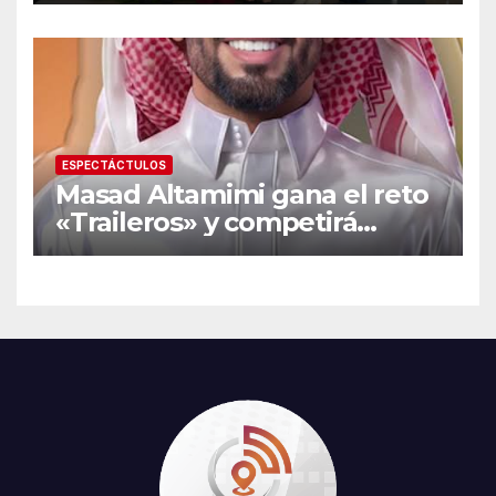
beca nacional Santander
ESPECTÁCTULOS
Masad Altamimi gana el reto
«Traileros» y competirá
contra Moisés Peñaloza por
el robo de la salvación en La
Casa de los Famosos