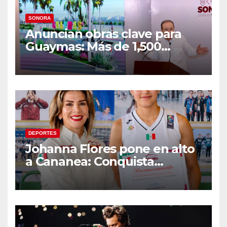
SONORA
Anuncian obras clave para
Guaymas: Más de 1,500
viviendas, modernización del
malecón y nuevo hospital del
IMSS
DEPORTES
Johanna Flores pone en alto
a Cananea: Conquista
medalla de plata con la
Selección Mexicana Sub-20
en los Juegos
Centroamericanos