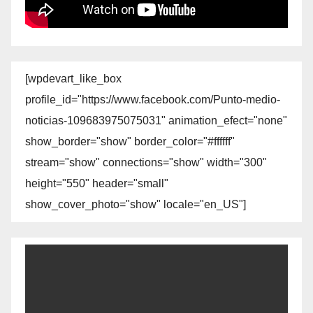
[wpdevart_like_box
profile_id="https://www.facebook.com/Punto-medio-
noticias-109683975075031" animation_efect="none"
show_border="show" border_color="#ffffff"
stream="show" connections="show" width="300"
height="550" header="small"
show_cover_photo="show" locale="en_US"]