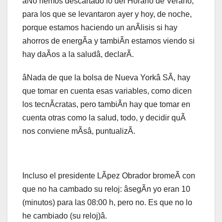
âNo hemos descartado lo del Horario de Verano,
para los que se levantaron ayer y hoy, de noche,
porque estamos haciendo un anÃlisis si hay
ahorros de energÃa y tambiÃn estamos viendo si
hay daÃos a la saludâ, declarÃ.
âNada de que la bolsa de Nueva Yorkâ SÃ, hay
que tomar en cuenta esas variables, como dicen
los tecnÃcratas, pero tambiÃn hay que tomar en
cuenta otras como la salud, todo, y decidir quÃ
nos conviene mÃsâ, puntualizÃ.
Incluso el presidente LÃpez Obrador bromeÃ con
que no ha cambado su reloj: âsegÃn yo eran 10
(minutos) para las 08:00 h, pero no. Es que no lo
he cambiado (su reloj)â.