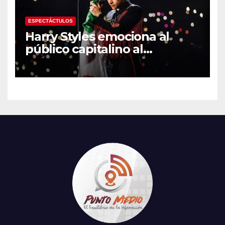
ESPECTÁCTULOS
Harry Styles emociona al
público capitalino al
interpretar “Cielito Lindo” en
su tercer concierto en la
CDMX