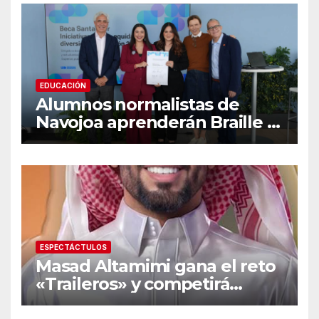
señales de alarma
EDUCACIÓN
Alumnos normalistas de
Navojoa aprenderán Braille y
Lengua de Señas tras ganar
beca nacional Santander
ESPECTÁCTULOS
Masad Altamimi gana el reto
«Traileros» y competirá
contra Moisés Peñaloza por