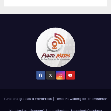
el robo de la salvación en La
Casa de los Famosos
Funciona gracias a WordPress
|
Tema:
Newsberg
de
Themeansar
Noticias
Salud
Economía
Sonora
Nacional
Tecnologia
Policiaca