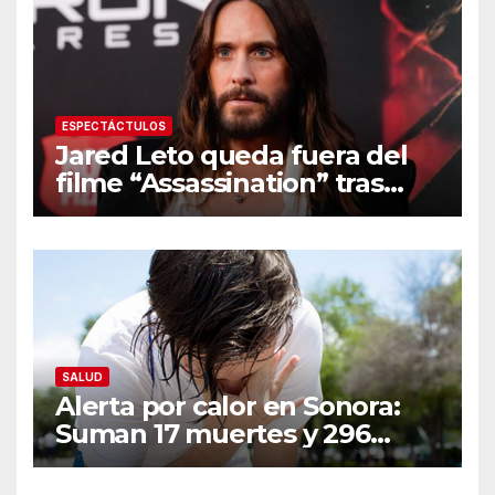
ESPECTÁCTULOS
Jared Leto queda fuera del
filme “Assassination” tras
resurgir denuncias de
conducta sexual inapropiada
SALUD
Alerta por calor en Sonora:
Suman 17 muertes y 296
casos; estas son las
recomendaciones clave y