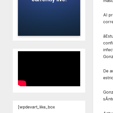
masc
Al pr
corre
âEstu
conf
infec
Gonz
De ac
estri
Gonz
sÃnt
[wpdevart_like_box