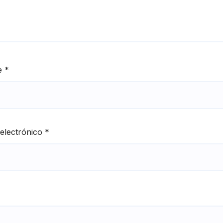
e
*
electrónico
*