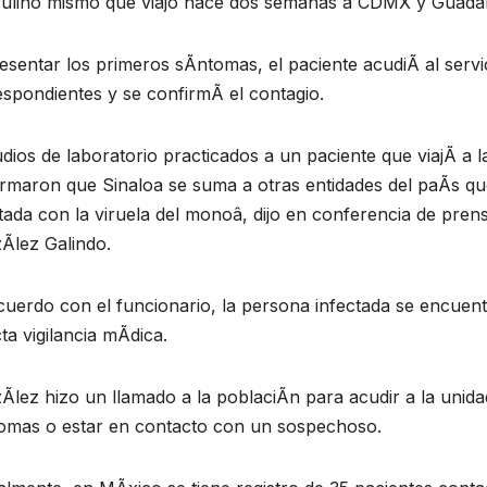
ulino mismo que viajo hace dos semanas a CDMX y Guadal
esentar los primeros sÃntomas, el paciente acudiÃ al serv
spondientes y se confirmÃ el contagio.
dios de laboratorio practicados a un paciente que viajÃ a 
irmaron que Sinaloa se suma a otras entidades del paÃs q
tada con la viruela del monoâ, dijo en conferencia de prens
Ãlez Galindo.
uerdo con el funcionario, la persona infectada se encuentr
cta vigilancia mÃdica.
Ãlez hizo un llamado a la poblaciÃn para acudir a la uni
omas o estar en contacto con un sospechoso.