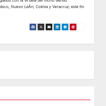
giados con la viruela del mono siendo
lisco, Nuevo LeÃn, Colima y Veracruz; este fin