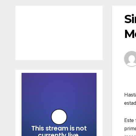
Si
Mo
Hasta
esta
Este 
prime