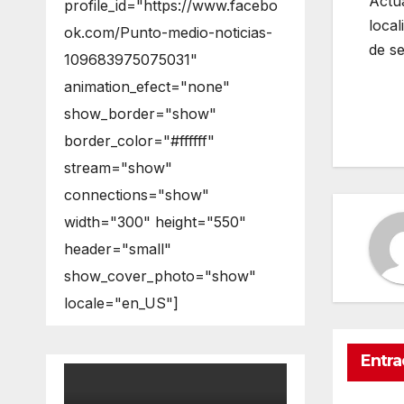
Actua
profile_id="https://www.facebo
local
ok.com/Punto-medio-noticias-
de s
109683975075031"
animation_efect="none"
show_border="show"
border_color="#ffffff"
stream="show"
connections="show"
width="300" height="550"
header="small"
show_cover_photo="show"
locale="en_US"]
Entra