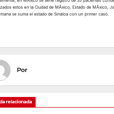
lmente, en MÃxico se tiene registro de 35 pacientes conta
izados estos en la Ciudad de MÃxico, Estado de MÃxico, Ja
emana se suma el estado de Sinaloa con un primer caso.
Por
da relacionada