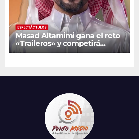
ESPECTÁCTULOS
Masad Altamimi gana el reto
«Traileros» y competirá
contra Moisés Peñaloza por
el robo de la salvación en La
Casa de los Famosos