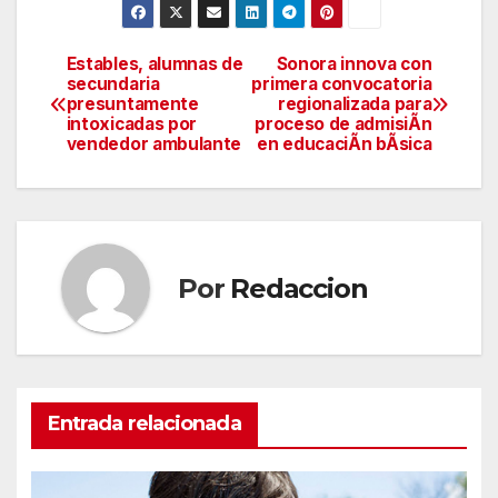
Estables, alumnas de
Sonora innova con
Navegación
secundaria
primera convocatoria
presuntamente
regionalizada para
de
intoxicadas por
proceso de admisiÃn
vendedor ambulante
en educaciÃn bÃsica
entradas
Por
Redaccion
Entrada relacionada