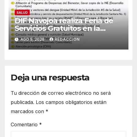
SALUD
DIF Navojoa realiza Feria de
Servicios Gratuitos en la
colonia Ampliación Beltrones:
AGO 5, 2026
REDACCION
Conoce el horario y atención
médica
Deja una respuesta
Tu dirección de correo electrónico no será
publicada.
Los campos obligatorios están
marcados con
*
Comentario
*