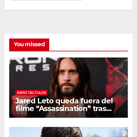
You missed
ESPECTÁCTULOS
Jared Leto queda fuera del
filme “Assassination” tras
resurgir denuncias de
conducta sexual inapropiada