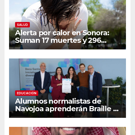
SALUD
Alerta por calor en Sonora:
Suman 17 muertes y 296
casos; estas son las
recomendaciones clave y
señales de alarma
EDUCACIÓN
Alumnos normalistas de
Navojoa aprenderán Braille y
Lengua de Señas tras ganar
beca nacional Santander