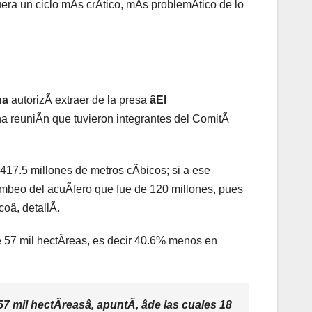
era un ciclo mÃs crÃtico, mÃs problemÃtico de lo
ua
autorizÃ extraer de la presa
âEl
na reuniÃn que tuvieron integrantes del ComitÃ
 417.5 millones de metros cÃbicos; si a ese
beo del acuÃfero que fue de 120 millones, pues
oâ, detallÃ.
 57 mil hectÃreas, es decir 40.6% menos en
7 mil hectÃreasâ, apuntÃ, âde las cuales 18