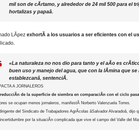
mil son de cÃrtamo, y alrededor de 24 mil 500 para el tri
hortalizas y papaâ.
nado LÃpez
exhortÃ a los usuarios a ser eficientes con el 
icado.
«La naturaleza no nos dio para tanto y el aÃo es crÃtic
buen uso y manejo del agua, que con la lÃmina que se l
establezcanâ, sentenciÃ.
PACTA A JORNALEROS
reducciÃn de la superficie de siembra en comparaciÃn con el ciclo pas
ores se ocupan menos jornaleros, manifestÃ Norberto Valenzuela Torres.
dirigente del Sindicato de Trabajadores AgrÃcolas âSalvador Alvaradoâ, dijo 
incertidumbre por la situaciÃn complicada que vive el campo del Valle del Ma