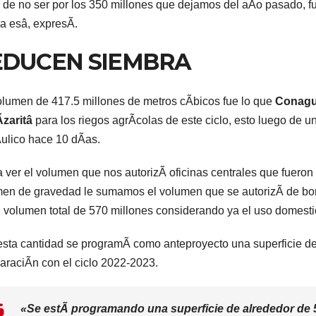
de no ser por los 350 millones que dejamos del aÃo pasado, fu
a esâ, expresÃ.
EDUCEN SIEMBRA
lumen de 417.5 millones de metros cÃbicos fue lo que
Conag
zaritâ
para los riegos agrÃcolas de este ciclo, esto luego de u
ulico hace 10 dÃas.
 ver el volumen que nos autorizÃ oficinas centrales que fueron
en de gravedad le sumamos el volumen que se autorizÃ de bom
 volumen total de 570 millones considerando ya el uso domestic
sta cantidad se programÃ como anteproyecto una superficie de
raciÃn con el ciclo 2022-2023.
«Se estÃ programando una superficie de alrededor de 5