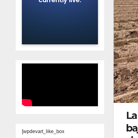
La
ba
[wpdevart_like_box