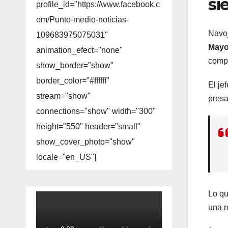
si
profile_id="https://www.facebook.c
om/Punto-medio-noticias-
Navoj
109683975075031"
May
animation_efect="none"
compa
show_border="show"
border_color="#ffffff"
El je
stream="show"
presa
connections="show" width="300"
height="550" header="small"
show_cover_photo="show"
locale="en_US"]
Lo qu
una r