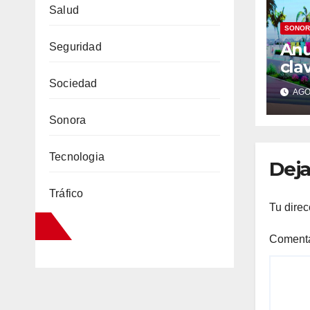
Salud
SONOR
Anu
Seguridad
cla
Gua
Sociedad
AGO 
1,5
mod
Sonora
mal
hos
Tecnologia
Deja
Tráfico
Tu direc
Coment