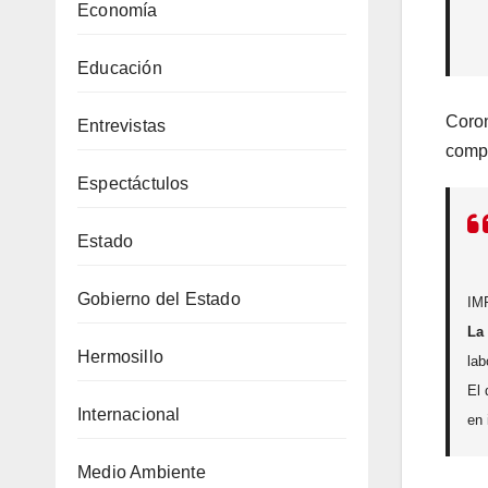
Economía
Educación
Coro
Entrevistas
compl
Espectáctulos
Estado
Gobierno del Estado
IM
La 
Hermosillo
lab
El 
Internacional
en 
Medio Ambiente