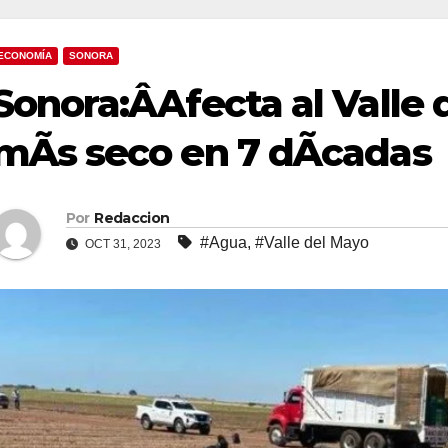
ECONOMÍA
SONORA
Sonora:ÂAfecta al Valle 
mÃs seco en 7 dÃcadas
Por
Redaccion
#Agua
,
#Valle del Mayo
OCT 31, 2023