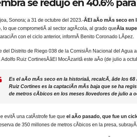
embra se redujo en 40.6% para 
oa, Sonora; a 31 de octubre del 2023.-
ÂEl aÃo mÃs seco en la 
o
, lo que comprometiÃ al sector agrÃcola, al grado que
Âla supe
raciÃn con el ciclo anterior, informÃ Benito Coronado LÃpez.
fe del Distrito de Riego 038 de la ComisiÃn Nacional del Agua 
 Adolfo Ruiz CortinesÂâEl MocÃzaritâ este aÃo (de julio a octu
Es el aÃo mÃs seco en la historiaâ, recalcÃ, âde los 68
Ruiz Cortines es la captaciÃn mÃs baja que se ha regis
de metros cÃbicos en los meses llovedores de julio a o
e evitÃ una catÃstrofe fue que
el aÃo pasado, que fue un cicl
eserva de 350 millones de metros cÃbicos en la presa, subrayÃ