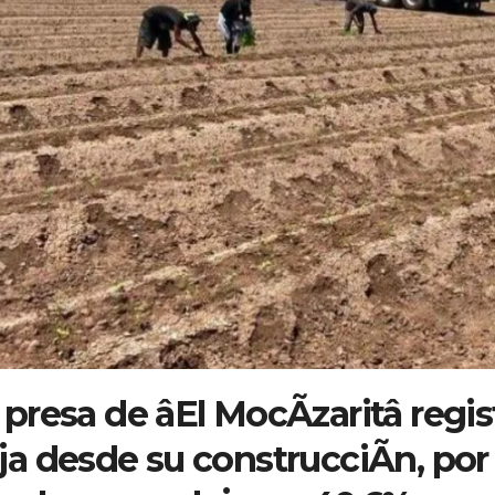
 presa de âEl MocÃzaritâ regi
ja desde su construcciÃn, por 