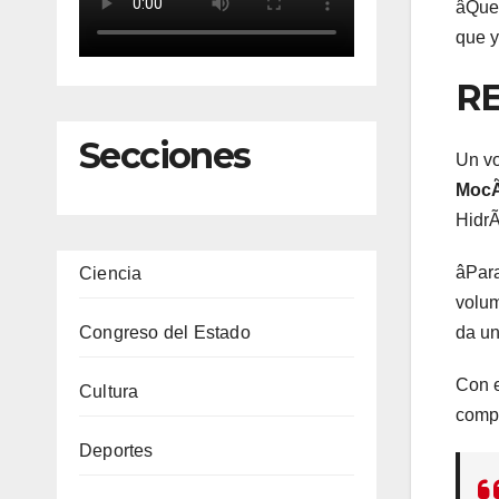
âQue 
que y
R
Secciones
Un vo
MocÃ
HidrÃ
âPara
Ciencia
volum
Congreso del Estado
da un
Con e
Cultura
compa
Deportes