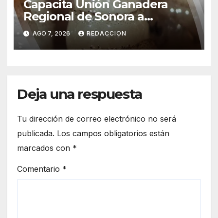
Capacita Unión Ganadera
Regional de Sonora a
productores ante la eventual
AGO 7, 2026
REDACCION
llegada del gusano
barrenador
Deja una respuesta
Tu dirección de correo electrónico no será
publicada.
Los campos obligatorios están
marcados con
*
Comentario
*