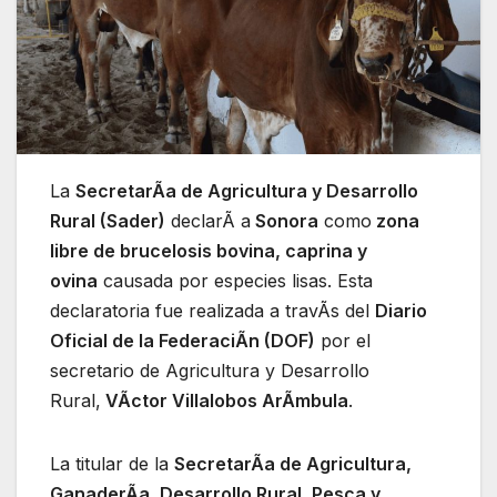
La
SecretarÃa de Agricultura y Desarrollo
Rural (Sader)
declarÃ a
Sonora
como
zona
libre de brucelosis bovina, caprina y
ovina
causada por especies lisas. Esta
declaratoria fue realizada a travÃs del
Diario
Oficial de la FederaciÃn (DOF)
por el
secretario de Agricultura y Desarrollo
Rural,
VÃctor Villalobos ArÃmbula
.
La titular de la
SecretarÃa de Agricultura,
GanaderÃa, Desarrollo Rural, Pesca y