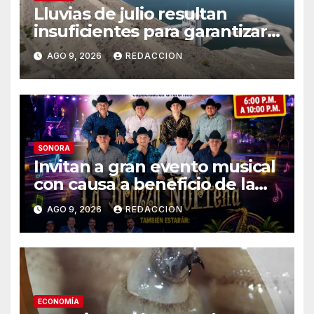
Lluvias de julio resultan
insuficientes para garantizar
el ciclo agrícola en el Valle del
AGO 9, 2026
REDACCION
Yaqui
SONORA
Invitan a gran evento musical
con causa a beneficio de la
Fundación «Ayúdanos a
AGO 9, 2026
REDACCION
Ayudar HMO»
ECONOMÍA