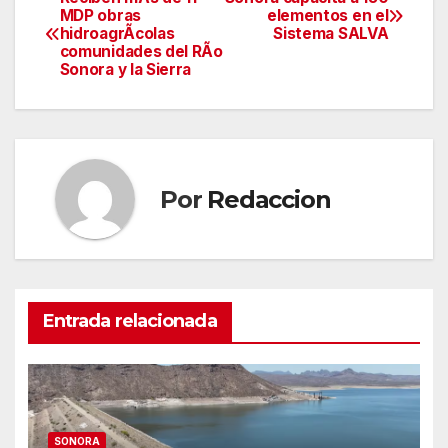
Navegación
MDP obras
elementos en el
hidroagrÃcolas
Sistema SALVA
de
comunidades del RÃo
Sonora y la Sierra
entradas
Por
Redaccion
Entrada relacionada
SONORA