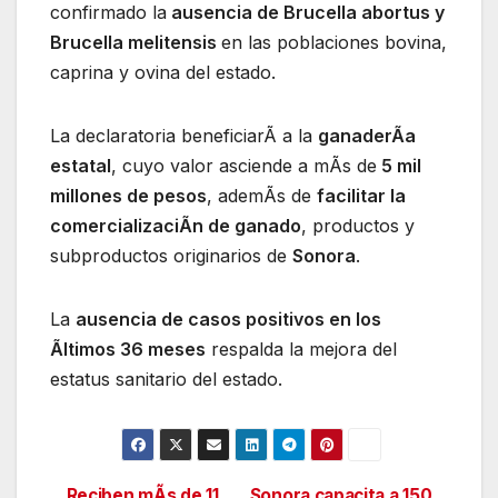
confirmado la
ausencia de Brucella abortus y
Brucella melitensis
en las poblaciones bovina,
caprina y ovina del estado.
La declaratoria beneficiarÃ a la
ganaderÃa
estatal
, cuyo valor asciende a mÃs de
5 mil
millones de pesos
, ademÃs de
facilitar la
comercializaciÃn de ganado
, productos y
subproductos originarios de
Sonora
.
La
ausencia de casos positivos en los
Ãltimos 36 meses
respalda la mejora del
estatus sanitario del estado.
Reciben mÃs de 11
Sonora capacita a 150