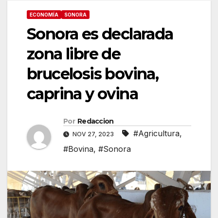
ECONOMÍA
SONORA
Sonora es declarada
zona libre de
brucelosis bovina,
caprina y ovina
Por
Redaccion
#Agricultura
,
NOV 27, 2023
#Bovina
,
#Sonora