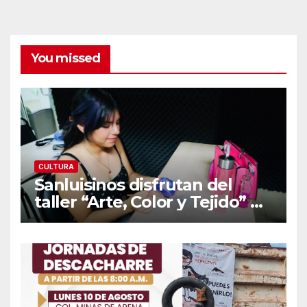
You missed
CULTURA
Sanluisinos disfrutan del
taller “Arte, Color y Tejido” de
Cultura Municipal