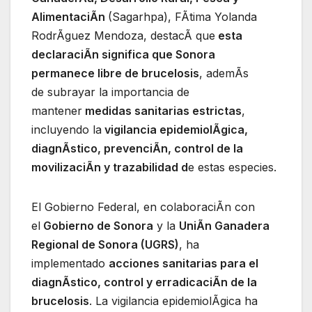
AlimentaciÃn
(Sagarhpa), FÃtima Yolanda
RodrÃguez Mendoza, destacÃ que
esta
declaraciÃn significa que Sonora
permanece libre de brucelosis
, ademÃs
de subrayar la importancia de
mantener
medidas sanitarias estrictas
,
incluyendo la
vigilancia epidemiolÃgica,
diagnÃstico, prevenciÃn, control de la
movilizaciÃn y trazabilidad d
e estas especies.
El Gobierno Federal, en colaboraciÃn con
el
Gobierno de Sonora
y la
UniÃn Ganadera
Regional de Sonora (UGRS)
, ha
implementado
acciones sanitarias para el
diagnÃstico, control y erradicaciÃn de la
brucelosis
. La vigilancia epidemiolÃgica ha