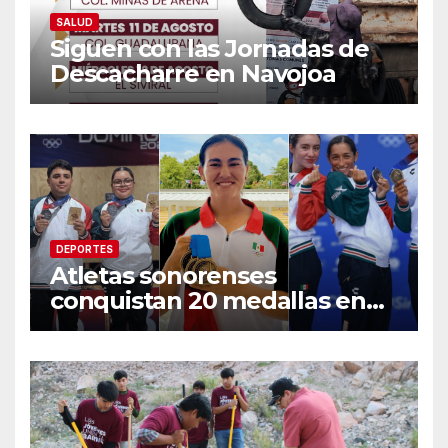
SALUD
Siguen con las Jornadas de
Descacharre en Navojoa
DEPORTES
Atletas sonorenses
conquistan 20 medallas en
Centroamericanos