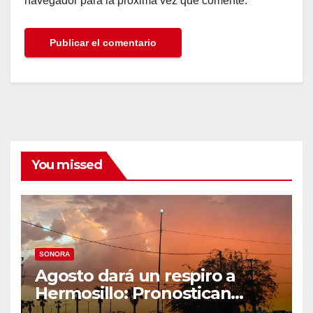
navegador para la próxima vez que comente.
You missed
SONORA
Agosto dará un respiro a
Hermosillo: Pronostican
semana lluviosa y