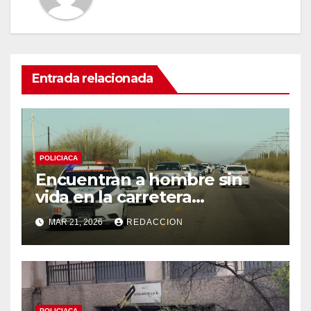
Entrada relacionada
POLICIACA
Encuentran a hombre sin
vida en la carretera
Hermosillo-Kino; presumen
MAR 21, 2026
REDACCION
infarto mientras pedaleaba
POLICIACA