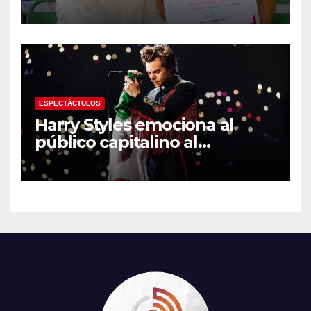
medalla de plata con la
Selección Mexicana Sub-20
en los Juegos
Centroamericanos
ESPECTÁCTULOS
Harry Styles emociona al
público capitalino al
interpretar “Cielito Lindo” en
su tercer concierto en la
CDMX