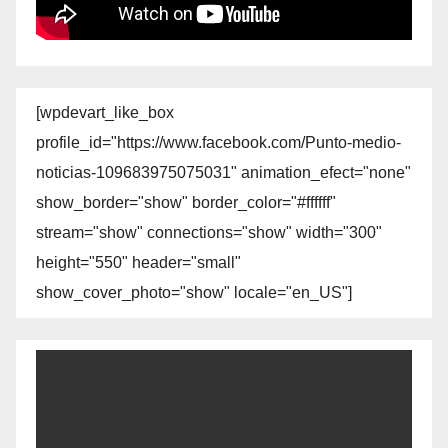
[wpdevart_like_box
profile_id="https://www.facebook.com/Punto-medio-
noticias-109683975075031" animation_efect="none"
show_border="show" border_color="#ffffff"
stream="show" connections="show" width="300"
height="550" header="small"
show_cover_photo="show" locale="en_US"]