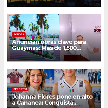
temperaturas de hasta 34°C
SONORA
Anuncian obras clave para
Guaymas: Más de 1,500
viviendas, modernización del
malecón y nuevo hospital del
IMSS
DEPORTES
Johanna Flores pone en alto
a Cananea: Conquista