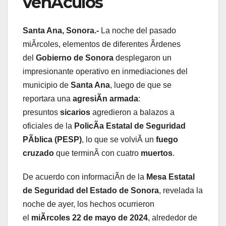
vehÃculos
Santa Ana, Sonora.-
La noche del pasado
miÃrcoles, elementos de diferentes Ãrdenes
del
Gobierno de Sonora
desplegaron un
impresionante operativo en inmediaciones del
municipio de
Santa Ana
, luego de que se
reportara una
agresiÃn armada
:
presuntos
sicarios
agredieron a balazos a
oficiales de la
PolicÃa Estatal de Seguridad
PÃblica (PESP)
, lo que se volviÃ un
fuego
cruzado
que terminÃ con cuatro
muertos
.
De acuerdo con informaciÃn de la
Mesa Estatal
de Seguridad del Estado de Sonora
, revelada la
noche de ayer, los hechos ocurrieron
el
miÃrcoles 22 de mayo de 2024
, alrededor de