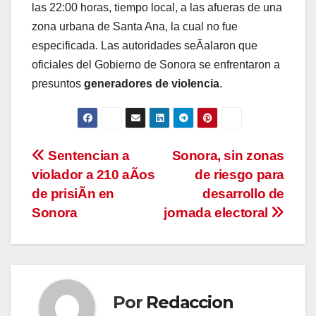
las 22:00 horas, tiempo local, a las afueras de una
zona urbana de Santa Ana, la cual no fue
especificada. Las autoridades seÃalaron que
oficiales del Gobierno de Sonora se enfrentaron a
presuntos
generadores de violencia
.
Navegación
Sentencian a
Sonora, sin zonas
violador a 210 aÃos
de riesgo para
de
de prisiÃn en
desarrollo de
entradas
Sonora
jornada electoral
Por
Redaccion