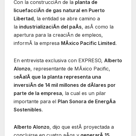
Con la construcciÃn de la
planta de
licuefacciÃn de gas natural en Puerto
Libertad
, la entidad se abre camino a
la
industrializaciÃn del paÃs
, asÃ como la
apertura para la creaciÃn de empleos,
informÃ la empresa
MÃxico Pacific Limited
.
En entrevista exclusiva con EXPRESO,
Alberto
Alonzo
, representante de MÃxico Pacific,
s
eÃalÃ que la planta representa una
inversiÃn de 14 mil millones de dÃlares por
parte de la empresa
, la cual es un pilar
importante para el
Plan Sonora de EnergÃa
Sostenibles
.
Alberto Alonzo
, dijo que estÃ proyectada a
concluirse en cuatro aÃos y
generarÃ 15