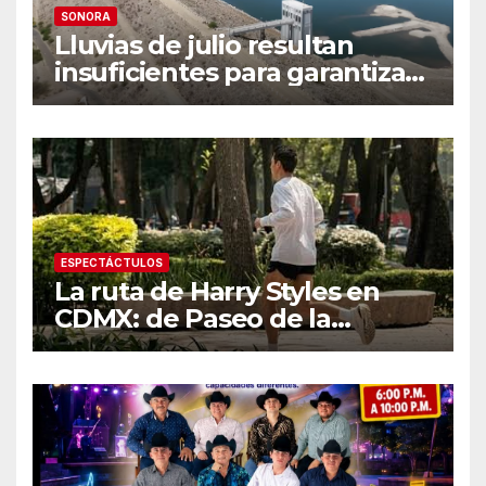
SONORA
Lluvias de julio resultan
insuficientes para garantizar
el ciclo agrícola en el Valle
del Yaqui
ESPECTÁCTULOS
La ruta de Harry Styles en
CDMX: de Paseo de la
Reforma a los tacos en la
Roma