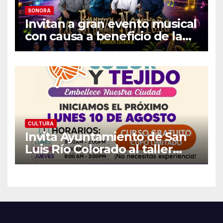
SONORA
Invitan a gran evento musical
con causa a beneficio de la
Fundación «Ayúdanos a
Ayudar HMO»
CULTURA
Invita Ayuntamiento de San
Luis Río Colorado al taller
gratuito «Arte, Color y Tejido»