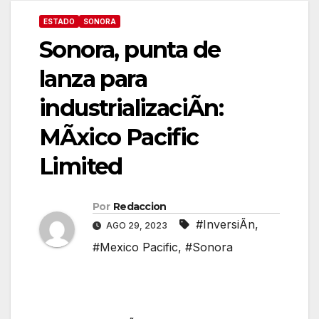
ESTADO
SONORA
Sonora, punta de
lanza para
industrializaciÃn:
MÃxico Pacific
Limited
Por
Redaccion
#InversiÃn
,
AGO 29, 2023
#Mexico Pacific
,
#Sonora