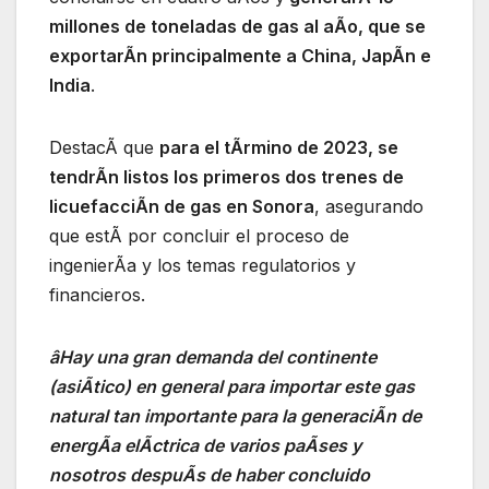
millones de toneladas de gas al aÃo, que se
exportarÃn principalmente a China, JapÃn e
India
.
DestacÃ que
para el tÃrmino de 2023, se
tendrÃn listos los primeros dos trenes de
licuefacciÃn de gas en Sonora
, asegurando
que estÃ por concluir el proceso de
ingenierÃa y los temas regulatorios y
financieros.
âHay una gran demanda del continente
(asiÃtico) en general para importar este gas
natural tan importante para la generaciÃn de
energÃa elÃctrica de varios paÃses y
nosotros despuÃs de haber concluido