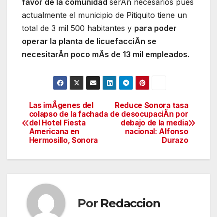
favor de la comunidad
serÃn necesarios pues
actualmente el municipio de Pitiquito tiene un
total de 3 mil 500 habitantes y
para poder
operar la planta de licuefacciÃn se
necesitarÃn poco mÃs de 13 mil empleados
.
Las imÃgenes del
Reduce Sonora tasa
Navegación
colapso de la fachada
de desocupaciÃn por
del Hotel Fiesta
debajo de la media
de
Americana en
nacional: Alfonso
Hermosillo, Sonora
Durazo
entradas
Por
Redaccion