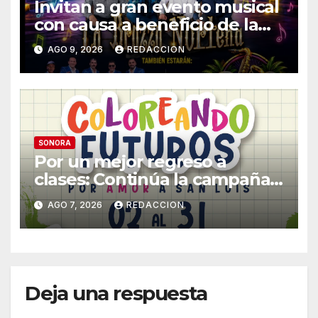
Invitan a gran evento musical
con causa a beneficio de la
Fundación «Ayúdanos a
AGO 9, 2026
REDACCION
Ayudar HMO»
SONORA
Por un mejor regreso a
clases: Continúa la campaña
de recolección de útiles
AGO 7, 2026
REDACCION
«Coloreando Futuros»
Deja una respuesta