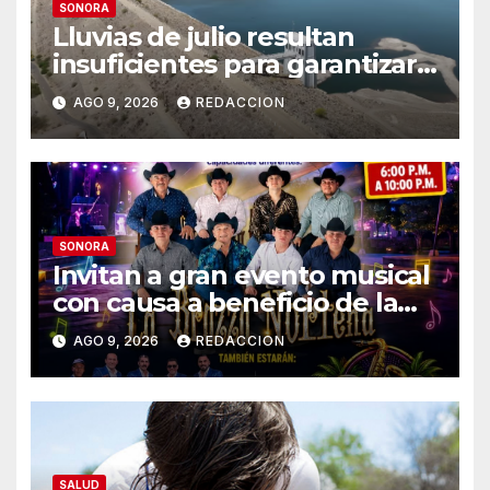
SONORA
Lluvias de julio resultan
insuficientes para garantizar
el ciclo agrícola en el Valle del
AGO 9, 2026
REDACCION
Yaqui
SONORA
Invitan a gran evento musical
con causa a beneficio de la
Fundación «Ayúdanos a
AGO 9, 2026
REDACCION
Ayudar HMO»
SALUD