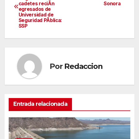
de
cadetes reciÃn
Sonora
egresados de
entradas
Universidad de
Seguridad PÃblica:
SSP
Por
Redaccion
Entrada relacionada