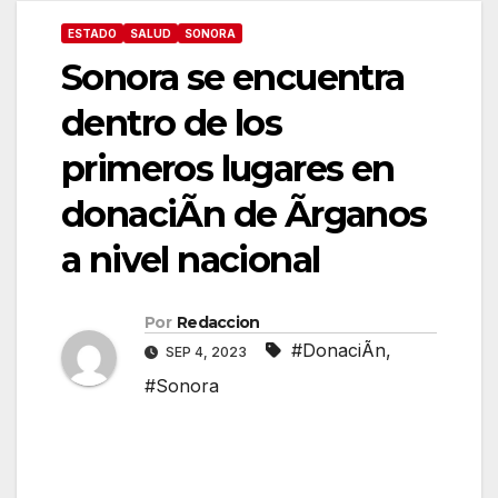
ESTADO
SALUD
SONORA
Sonora se encuentra
dentro de los
primeros lugares en
donaciÃn de Ãrganos
a nivel nacional
Por
Redaccion
#DonaciÃn
,
SEP 4, 2023
#Sonora