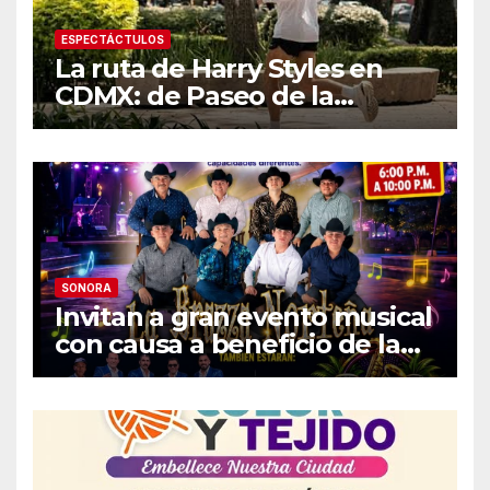
ESPECTÁCTULOS
La ruta de Harry Styles en
CDMX: de Paseo de la
Reforma a los tacos en la
Roma
SONORA
Invitan a gran evento musical
con causa a beneficio de la
Fundación «Ayúdanos a
Ayudar HMO»