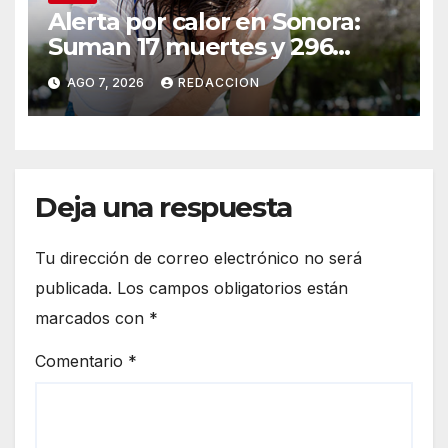
Alerta por calor en Sonora:
Suman 17 muertes y 296
casos; estas son las
AGO 7, 2026
REDACCION
recomendaciones clave y
señales de alarma
Deja una respuesta
Tu dirección de correo electrónico no será
publicada.
Los campos obligatorios están
marcados con
*
Comentario
*