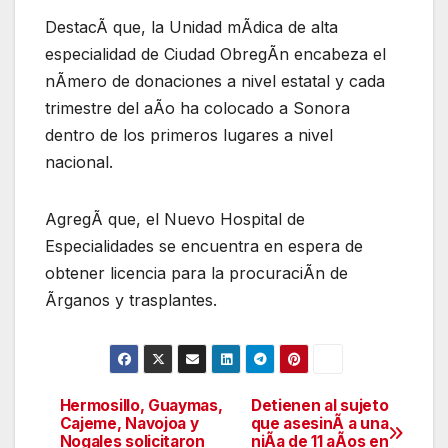
DestacÃ que, la Unidad mÃdica de alta
especialidad de Ciudad ObregÃn encabeza el
nÃmero de donaciones a nivel estatal y cada
trimestre del aÃo ha colocado a Sonora
dentro de los primeros lugares a nivel
nacional.
AgregÃ que, el Nuevo Hospital de
Especialidades se encuentra en espera de
obtener licencia para la procuraciÃn de
Ãrganos y trasplantes.
Hermosillo, Guaymas,
Detienen al sujeto
Navegación
Cajeme, Navojoa y
que asesinÃ a una
Nogales solicitaron
niÃa de 11 aÃos en