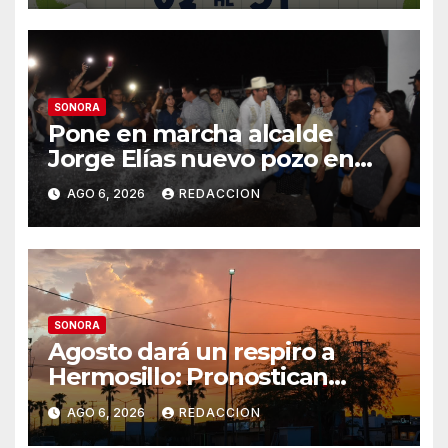
SONORA
Pone en marcha alcalde
Jorge Elías nuevo pozo en
Tierra Blanca, Tesia:
AGO 6, 2026
REDACCION
Suministrará 20 litros por
segundo de agua potable
SONORA
Agosto dará un respiro a
Hermosillo: Pronostican
semana lluviosa y
AGO 6, 2026
REDACCION
temperaturas de hasta 34°C