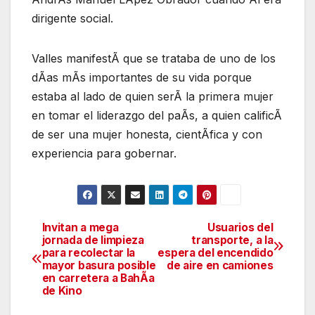
dirigente social.
Valles manifestÃ que se trataba de uno de los
dÃas mÃs importantes de su vida porque
estaba al lado de quien serÃ la primera mujer
en tomar el liderazgo del paÃs, a quien calificÃ
de ser una mujer honesta, cientÃfica y con
experiencia para gobernar.
Invitan a mega
Usuarios del
Navegación
jornada de limpieza
transporte, a la
para recolectar la
espera del encendido
de
mayor basura posible
de aire en camiones
en carretera a BahÃa
entradas
de Kino