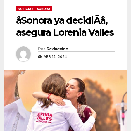
NOTICIAS
SONORA
âSonora ya decidiÃâ,
asegura Lorenia Valles
Por
Redaccion
ABR 14, 2024