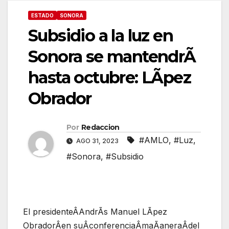
ESTADO
SONORA
Subsidio a la luz en
Sonora se mantendrÃ
hasta octubre: LÃpez
Obrador
Por
Redaccion
#AMLO
,
#Luz
,
AGO 31, 2023
#Sonora
,
#Subsidio
El presidenteÂAndrÃs Manuel LÃpez
ObradorÂen suÂconferenciaÂmaÃaneraÂdel