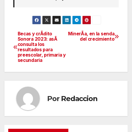
Becas y crÃdito
MinerÃa, en la senda
Navegación
Sonora 2023: asÃ
del crecimiento
consulta los
de
resultados para
preescolar, primaria y
entradas
secundaria
Por
Redaccion