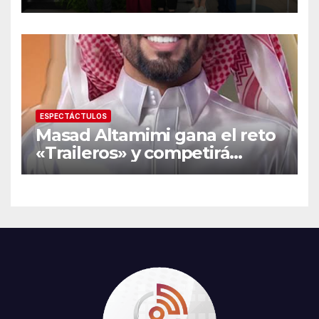
Lengua de Señas tras ganar
beca nacional Santander
ESPECTÁCTULOS
Masad Altamimi gana el reto
«Traileros» y competirá
contra Moisés Peñaloza por
el robo de la salvación en La
Casa de los Famosos