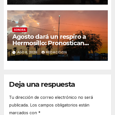
segundo de agua potable
SONORA
Agosto dará un respiro a
Hermosillo: Pronostican
semana lluviosa y
AGO 6, 2026
REDACCION
temperaturas de hasta 34°C
Deja una respuesta
Tu dirección de correo electrónico no será
publicada.
Los campos obligatorios están
marcados con
*