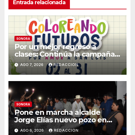
Entrada relacionada
SONORA
Por un mejor regreso a
clases: Continúa la campaña
de recolección de útiles
AGO 7, 2026
REDACCION
«Coloreando Futuros»
SONORA
Pone en marcha alcalde
Jorge Elías nuevo pozo en
Tierra Blanca, Tesia:
AGO 6, 2026
REDACCION
Suministrará 20 litros por