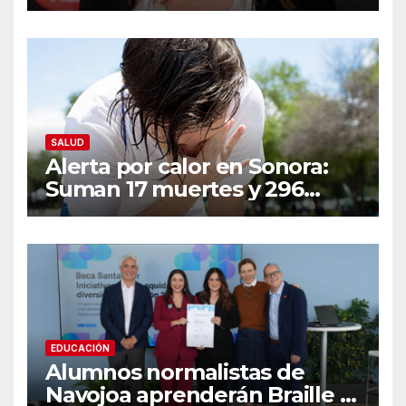
resurgir denuncias de
conducta sexual inapropiada
SALUD
Alerta por calor en Sonora:
Suman 17 muertes y 296
casos; estas son las
recomendaciones clave y
señales de alarma
EDUCACIÓN
Alumnos normalistas de
Navojoa aprenderán Braille y