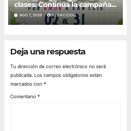
clases: Continúa la campaña
de recolección de útiles
AGO 7, 2026
REDACCION
«Coloreando Futuros»
Deja una respuesta
Tu dirección de correo electrónico no será
publicada.
Los campos obligatorios están
marcados con
*
Comentario
*