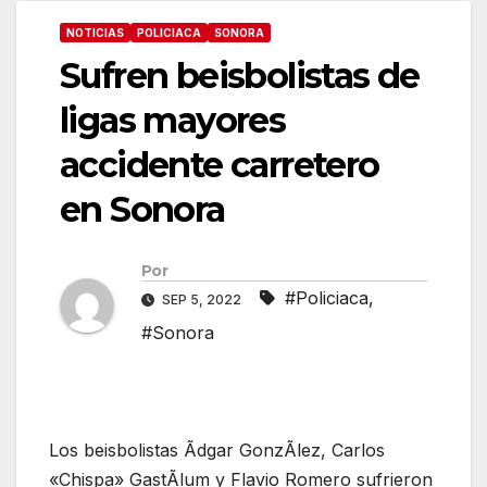
NOTICIAS
POLICIACA
SONORA
Sufren beisbolistas de
ligas mayores
accidente carretero
en Sonora
Por
#Policiaca
,
SEP 5, 2022
#Sonora
Los beisbolistas Ãdgar GonzÃlez, Carlos
«Chispa» GastÃlum y Flavio Romero sufrieron