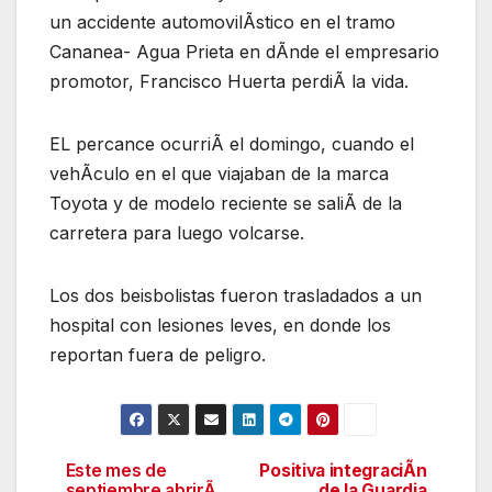
un accidente automovilÃstico en el tramo
Cananea- Agua Prieta en dÃnde el empresario
promotor, Francisco Huerta perdiÃ la vida.
EL percance ocurriÃ el domingo, cuando el
vehÃculo en el que viajaban de la marca
Toyota y de modelo reciente se saliÃ de la
carretera para luego volcarse.
Los dos beisbolistas fueron trasladados a un
hospital con lesiones leves, en donde los
reportan fuera de peligro.
Este mes de
Positiva integraciÃn
Navegación
septiembre abrirÃ
de la Guardia