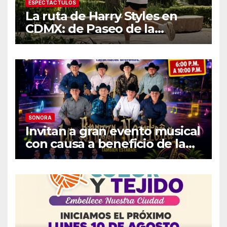
ESPECTÁCTULOS
La ruta de Harry Styles en
CDMX: de Paseo de la
Reforma a los tacos en la
Roma
SONORA
Invitan a gran evento musical
con causa a beneficio de la
Fundación «Ayúdanos a
Ayudar HMO»