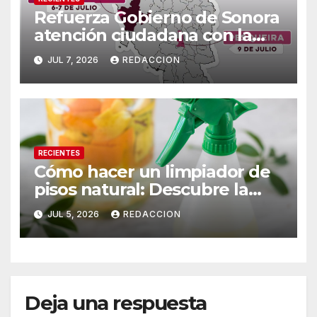
Refuerza Gobierno de Sonora
atención ciudadana con la
Agencia Fiscal Móvil en tres
JUL 7, 2026
REDACCION
municipios
RECIENTES
Cómo hacer un limpiador de
pisos natural: Descubre la
mezcla efectiva para eliminar
JUL 5, 2026
REDACCION
el mal olor
Deja una respuesta