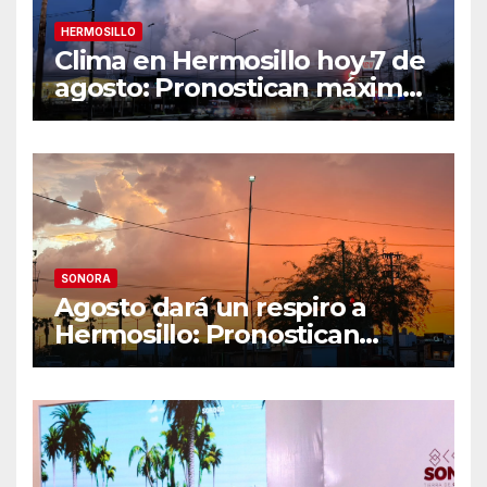
HERMOSILLO
Clima en Hermosillo hoy 7 de
agosto: Pronostican máxima
de 42°C, sensación térmica
de 44°C y 70% de
probabilidad de lluvia
SONORA
Agosto dará un respiro a
Hermosillo: Pronostican
semana lluviosa y
temperaturas de hasta 34°C