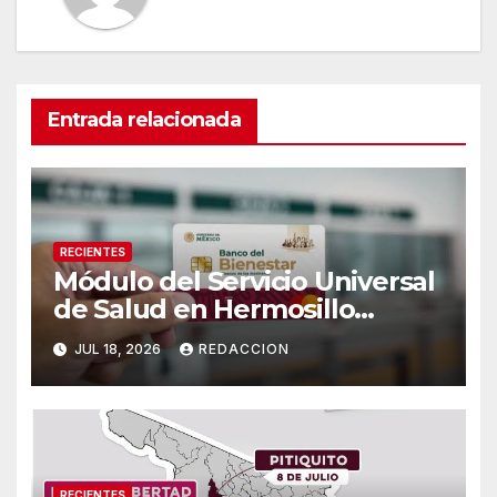
Entrada relacionada
RECIENTES
Módulo del Servicio Universal
de Salud en Hermosillo
cambiará de sede a partir del
JUL 18, 2026
REDACCION
lunes 20 de julio
RECIENTES