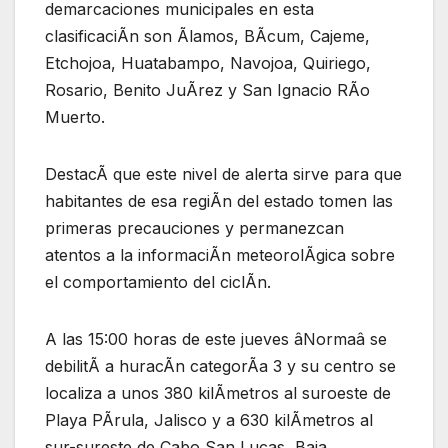
demarcaciones municipales en esta
clasificaciÃn son Ãlamos, BÃcum, Cajeme,
Etchojoa, Huatabampo, Navojoa, Quiriego,
Rosario, Benito JuÃrez y San Ignacio RÃo
Muerto.
DestacÃ que este nivel de alerta sirve para que
habitantes de esa regiÃn del estado tomen las
primeras precauciones y permanezcan
atentos a la informaciÃn meteorolÃgica sobre
el comportamiento del ciclÃn.
A las 15:00 horas de este jueves âNormaâ se
debilitÃ a huracÃn categorÃa 3 y su centro se
localiza a unos 380 kilÃmetros al suroeste de
Playa PÃrula, Jalisco y a 630 kilÃmetros al
sur-sureste de Cabo San Lucas, Baja