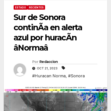
ESTADO
RECIENTES
Sur de Sonora
continÃa en alerta
azul por huracÃn
âNormaâ
Por
Redaccion
OCT 21, 2023
#Huracan Norma
,
#Sonora