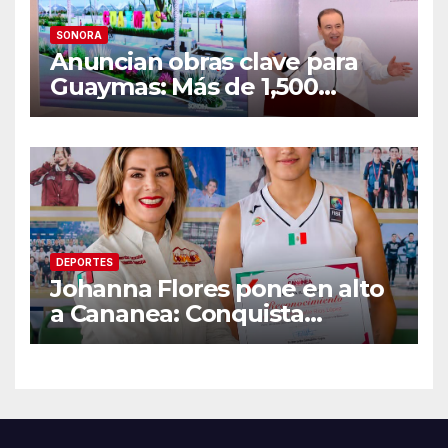
SONORA
Anuncian obras clave para
Guaymas: Más de 1,500
viviendas, modernización del
malecón y nuevo hospital del
IMSS
DEPORTES
Johanna Flores pone en alto
a Cananea: Conquista
medalla de plata con la
Selección Mexicana Sub-20
en los Juegos
Centroamericanos