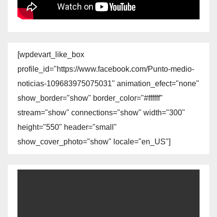
[wpdevart_like_box
profile_id="https://www.facebook.com/Punto-medio-
noticias-109683975075031" animation_efect="none"
show_border="show" border_color="#ffffff"
stream="show" connections="show" width="300"
height="550" header="small"
show_cover_photo="show" locale="en_US"]