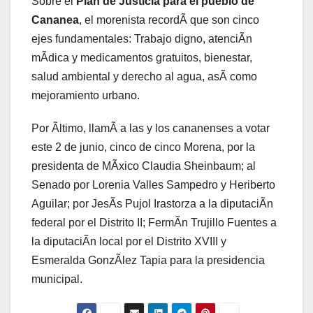
Sobre el
Plan de Justicia para el pueblo de
Cananea
, el morenista recordÃ que son cinco
ejes fundamentales: Trabajo digno, atenciÃn
mÃdica y medicamentos gratuitos, bienestar,
salud ambiental y derecho al agua, asÃ como
mejoramiento urbano.
Por Ãltimo, llamÃ a las y los cananenses a votar
este 2 de junio, cinco de cinco Morena, por la
presidenta de MÃxico Claudia Sheinbaum; al
Senado por Lorenia Valles Sampedro y Heriberto
Aguilar; por JesÃs Pujol Irastorza a la diputaciÃn
federal por el Distrito II; FermÃn Trujillo Fuentes a
la diputaciÃn local por el Distrito XVIII y
Esmeralda GonzÃlez Tapia para la presidencia
municipal.