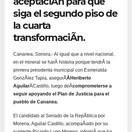
aceptaciÃn para que
siga el segundo piso de
la cuarta
transformaciÃn.
Cananea, Sonora.- Al igual que a nivel nacional,
en el mineral se harÃ historia porque tendrÃ la
primera presidenta municipal con Esmeralda
GonzÃlez Tapia, asegurÃ
ÂHeriberto
Aguilar
ÂCastillo, luego deÂ
comprometerse a
seguir apoyando el Plan de Justicia para el
pueblo de Cananea.
El candidato al Senado de la RepÃblica por
Morena, Aguilar Castillo, acompaÃado por su
suplente Ricardo Lugo Moreno, informÃ que ha