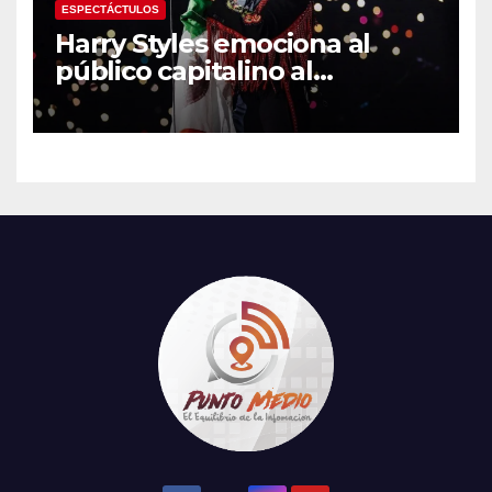
ESPECTÁCTULOS
Harry Styles emociona al
público capitalino al
interpretar “Cielito Lindo” en
su tercer concierto en la
CDMX