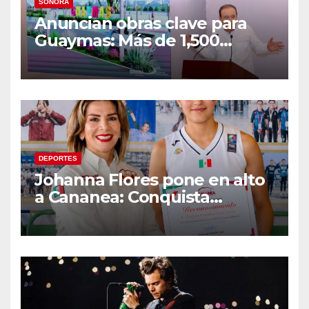
SONORA
Anuncian obras clave para
Guaymas: Más de 1,500
viviendas, modernización del
malecón y nuevo hospital del
IMSS
DEPORTES
Johanna Flores pone en alto
a Cananea: Conquista
medalla de plata con la
Selección Mexicana Sub-20
en los Juegos
Centroamericanos