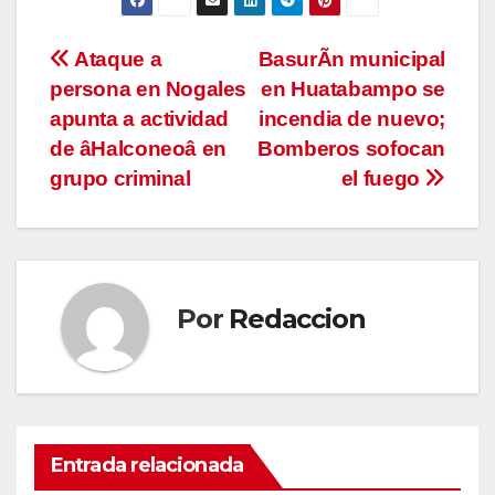
Navegación
Ataque a
BasurÃn municipal
persona en Nogales
en Huatabampo se
de
apunta a actividad
incendia de nuevo;
entradas
de âHalconeoâ en
Bomberos sofocan
grupo criminal
el fuego
Por
Redaccion
Entrada relacionada