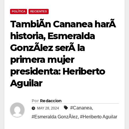
POLÍTICA
RECIENTES
TambiÃn Cananea harÃ
historia, Esmeralda
GonzÃlez serÃ la
primera mujer
presidenta: Heriberto
Aguilar
Por
Redaccion
#Cananea
,
MAY 28, 2024
#Esmeralda GonzÃlez
,
#Heriberto Aguilar