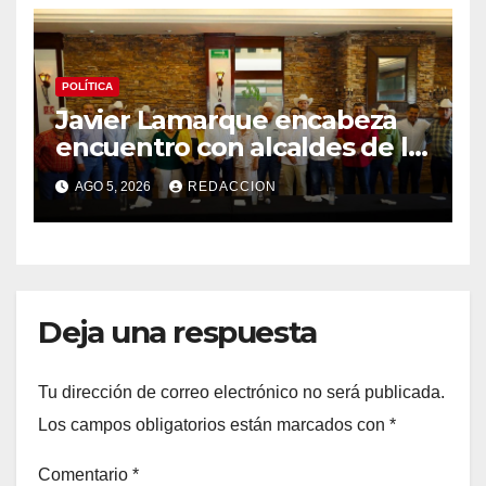
POLÍTICA
Javier Lamarque encabeza
encuentro con alcaldes de la
sierra de Sonora para
AGO 5, 2026
REDACCION
impulsar agenda regional
Deja una respuesta
Tu dirección de correo electrónico no será publicada.
Los campos obligatorios están marcados con
*
Comentario
*