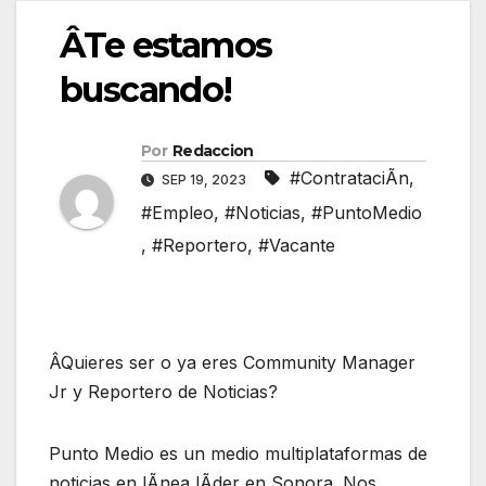
ÂTe estamos
buscando!
Por
Redaccion
#ContrataciÃn
,
SEP 19, 2023
#Empleo
,
#Noticias
,
#PuntoMedio
,
#Reportero
,
#Vacante
ÂQuieres ser o ya eres Community Manager
Jr y Reportero de Noticias?
Punto Medio es un medio multiplataformas de
noticias en lÃnea lÃder en Sonora. Nos