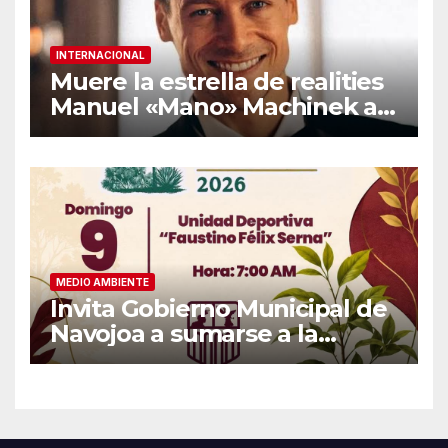
INTERNACIONAL
Muere la estrella de realities
Manuel «Mano» Machinek a
los 37 años
MEDIO AMBIENTE
Invita Gobierno Municipal de
Navojoa a sumarse a la
Jornada Nacional de
Reforestación 2026