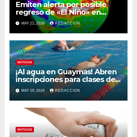
Emiten alerta por posible
regreso de «El Niño» en
verano; descartan confirmar
MAY 21, 2026
REDACCION
un fenómeno extremo
NOTICIAS
¡Al agua en Guaymas! Abren
inscripciones para clases de
natación en la Alberca
MAY 19, 2026
REDACCION
Municipal
NOTICIAS