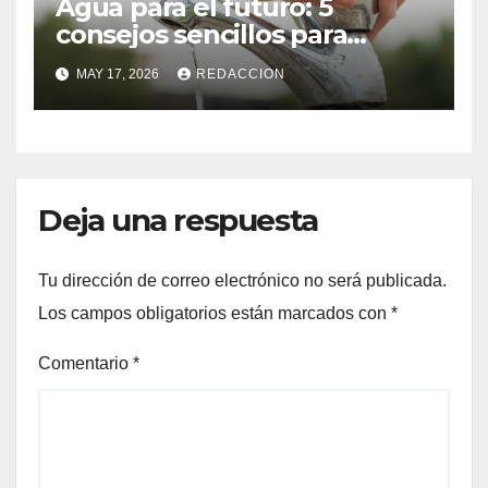
Agua para el futuro: 5
consejos sencillos para
ahorrar agua en el hogar
MAY 17, 2026
REDACCION
Deja una respuesta
Tu dirección de correo electrónico no será publicada.
Los campos obligatorios están marcados con
*
Comentario
*