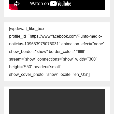
[wpdevart_like_box
profile_id="https://www.facebook.com/Punto-medio-
noticias-109683975075031" animation_efect="none"
show_border="show" border_color="#ffffff"
stream="show" connections="show" width="300"
height="550" header="small"
show_cover_photo="show" locale="en_US"]