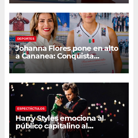
malecón y nuevo hospital del
IMSS
DEPORTES
Johanna Flores pone en alto
a Cananea: Conquista
medalla de plata con la
Selección Mexicana Sub-20
en los Juegos
Centroamericanos
ESPECTÁCTULOS
Harry Styles emociona al
público capitalino al
interpretar “Cielito Lindo” en