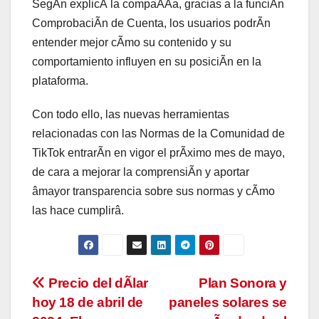
SegÃn explicÃ la compaÃÃa, gracias a la funciÃn
ComprobaciÃn de Cuenta, los usuarios podrÃn
entender mejor cÃmo su contenido y su
comportamiento influyen en su posiciÃn en la
plataforma.
Con todo ello, las nuevas herramientas
relacionadas con las Normas de la Comunidad de
TikTok entrarÃn en vigor el prÃximo mes de mayo,
de cara a mejorar la comprensiÃn y aportar
âmayor transparencia sobre sus normas y cÃmo
las hace cumplirâ.
Navegación
Precio del dÃlar
Plan Sonora y
hoy 18 de abril de
paneles solares se
de