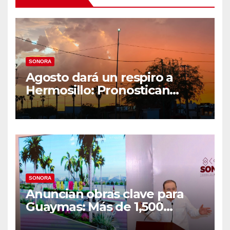
SONORA
Agosto dará un respiro a
Hermosillo: Pronostican
semana lluviosa y
temperaturas de hasta 34°C
SONORA
Anuncian obras clave para
Guaymas: Más de 1,500
viviendas, modernización del