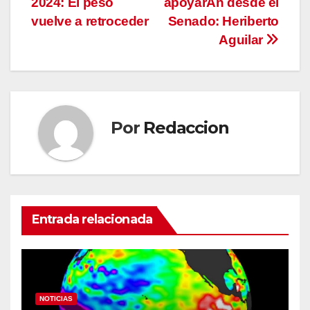
2024: El peso
apoyarÃn desde el
entradas
vuelve a retroceder
Senado: Heriberto
Aguilar
Por
Redaccion
Entrada relacionada
NOTICIAS