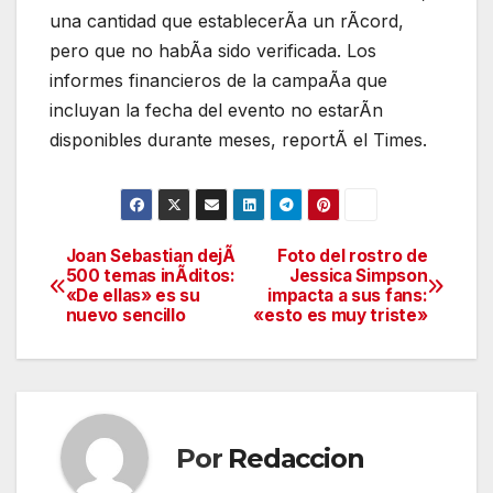
una cantidad que establecerÃa un rÃcord,
pero que no habÃa sido verificada. Los
informes financieros de la campaÃa que
incluyan la fecha del evento no estarÃn
disponibles durante meses, reportÃ el Times.
Joan Sebastian dejÃ
Foto del rostro de
Navegación
500 temas inÃditos:
Jessica Simpson
«De ellas» es su
impacta a sus fans:
de
nuevo sencillo
«esto es muy triste»
entradas
Por
Redaccion