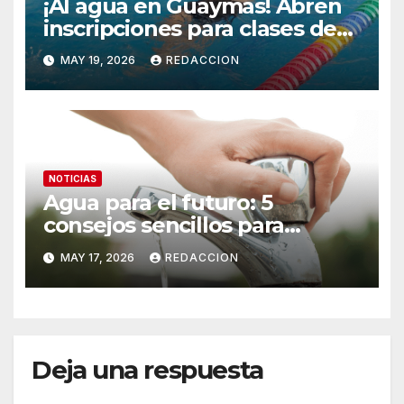
¡Al agua en Guaymas! Abren
inscripciones para clases de
natación en la Alberca
MAY 19, 2026
REDACCION
Municipal
NOTICIAS
Agua para el futuro: 5
consejos sencillos para
ahorrar agua en el hogar
MAY 17, 2026
REDACCION
Deja una respuesta