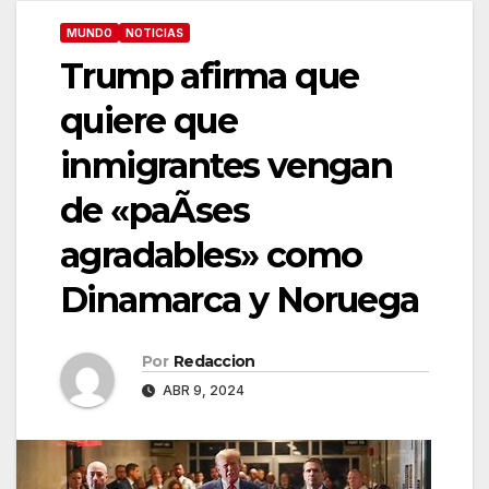
MUNDO
NOTICIAS
Trump afirma que
quiere que
inmigrantes vengan
de «paÃses
agradables» como
Dinamarca y Noruega
Por
Redaccion
ABR 9, 2024