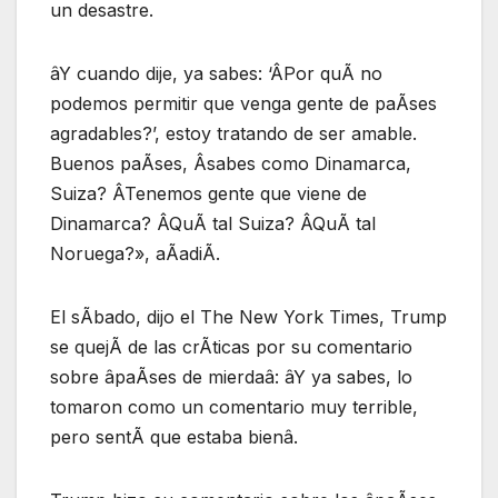
un desastre.
âY cuando dije, ya sabes: ‘ÂPor quÃ no
podemos permitir que venga gente de paÃses
agradables?’, estoy tratando de ser amable.
Buenos paÃses, Âsabes como Dinamarca,
Suiza? ÂTenemos gente que viene de
Dinamarca? ÂQuÃ tal Suiza? ÂQuÃ tal
Noruega?», aÃadiÃ.
El sÃbado, dijo el The New York Times, Trump
se quejÃ de las crÃticas por su comentario
sobre âpaÃses de mierdaâ: âY ya sabes, lo
tomaron como un comentario muy terrible,
pero sentÃ que estaba bienâ.