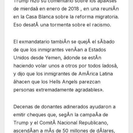
Trump hizo su comentario sobre los âpaÃses
de mierdaâ en enero de 2018 , en una reuniÃn
en la Casa Blanca sobre la reforma migratoria.
Eso desatÃ una tormenta sobre el racismo.
El exmandatario tambiÃn se quejÃ el sÃbado
de que los inmigrantes venÃan a Estados
Unidos desde Yemen, âdonde se estÃn
haciendo volar unos a otros por todos ladosâ,
y dijo que los inmigrantes de AmÃrica Latina
âhacen que los Hells Angels parezcan
personas extremadamente agradables».
Decenas de donantes adinerados ayudaron a
emitir cheques que, segÃn la campaÃa de
Trump y el ComitÃ Nacional Republicano,
ascendÃan a mÃs de 50 millones de dÃlares,