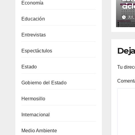
Economía
cic
202
JUL 
Educación
ago
185
Entrevistas
Deja
Espectáctulos
Estado
Tu direc
Coment
Gobierno del Estado
Hermosillo
Internacional
Medio Ambiente