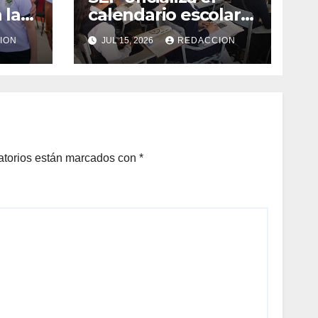
 la
calendario escolar
ia
ciclo 2026-2027;
ION
JUL 15, 2026
REDACCION
nora
clases presenciales
arrancarán el 31 de
agosto
atorios están marcados con
*