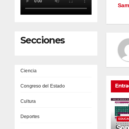
de
Sam
en
Secciones
Ciencia
Entra
Congreso del Estado
Cultura
Deportes
EDUCA
Son