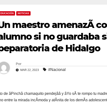
EDUCACIÓN
NOTICIAS
Un maestro amenazÃ con
alumno si no guardaba s
peparatoria de Hidalgo
Por
#Nacional
MAR 22, 2023
ito de âPinchâ chamaquito pendejââ y âYo sÃ te rompo tu madreâ
o entre la mirada incÃmoda y atÃnita de los demÃs adolescent