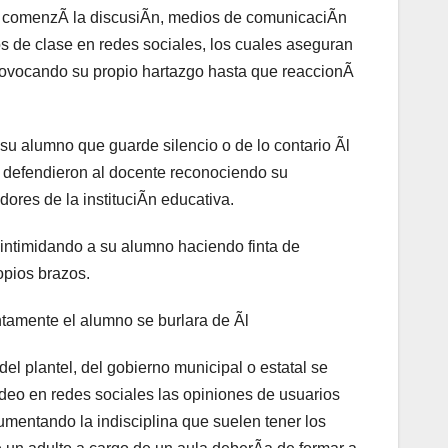
s comenzÃ la discusiÃn, medios de comunicaciÃn
s de clase en redes sociales, los cuales aseguran
provocando su propio hartazgo hasta que reaccionÃ
 su alumno que guarde silencio o de lo contario Ãl
n defendieron al docente reconociendo su
ores de la instituciÃn educativa.
intimidando a su alumno haciendo finta de
opios brazos.
ntamente el alumno se burlara de Ãl
el plantel, del gobierno municipal o estatal se
video en redes sociales las opiniones de usuarios
umentando la indisciplina que suelen tener los