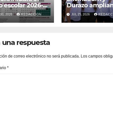
lo escolar 2026-
Durazo amplían
7 el 31 de
educación med
31, 2026
REDACCION
JUL 25, 2026
REDACC
sto; contempla
superior en So
 días de clases
con más
bachilleratos
 una respuesta
ción de correo electrónico no será publicada.
Los campos oblig
ario
*