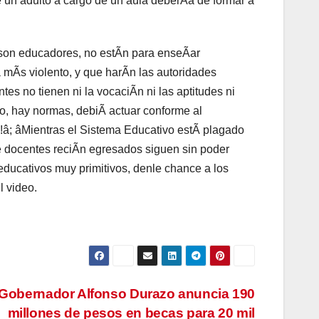
 un adulto a cargo de un aula deberÃa de formar a
s son educadores, no estÃn para enseÃar
 mÃs violento, y que harÃn las autoridades
s no tienen ni la vocaciÃn ni las aptitudes ni
to, hay normas, debiÃ actuar conforme al
e!â; âMientras el Sistema Educativo estÃ plagado
e docentes reciÃn egresados siguen sin poder
ducativos muy primitivos, denle chance a los
l video.
Gobernador Alfonso Durazo anuncia 190
millones de pesos en becas para 20 mil