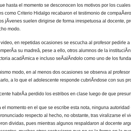
e hasta el momento se desconocen los motivos por los cuale
es como Criterio Hidalgo recabaron el testimonio de compaÃero
os jÃvenes suelen dirigirse de forma irrespetuosa al docente, 
cho modo.
 video, en repetidas ocasiones se escucha al profesor pedirle a
omperÃa su madreâ, pese a ello, otros alumnos de la instituciÃ
ctoria acadÃmica e incluso seÃalÃndolo como uno de los fundad
ismo modo, en al menos dos ocasiones se observa al profesor 
arlo, a lo que el adolescente responde cubriÃndose con sus pr
cente habrÃa perdido los estribos en clase luego de que presu
 el momento en el que se escribe esta nota, ninguna autoridad d
ronunciado respecto al hecho, no obstante, tras viralizarse el 
eron dividas, pues mientras algunos respaldaron al docente arg