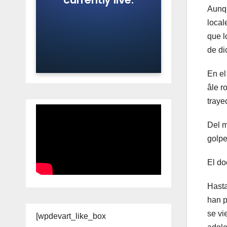
Aunqu
local
que l
de di
En el
âle r
traye
Del m
golpe
El do
Hasta
han p
se vi
[wpdevart_like_box