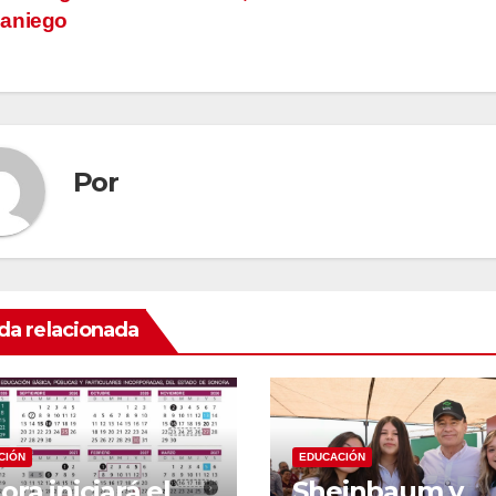
aniego
tradas
Por
da relacionada
CIÓN
EDUCACIÓN
ora iniciará el
Sheinbaum y