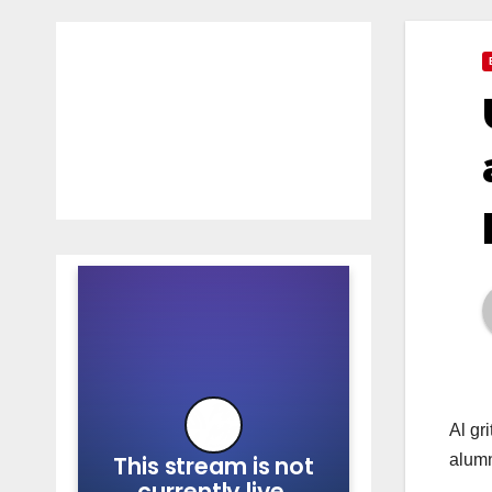
Al gr
alumn