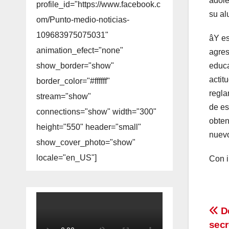
adole
profile_id="https://www.facebook.c
su a
om/Punto-medio-noticias-
109683975075031"
âY es
animation_efect="none"
agres
educa
show_border="show"
actit
border_color="#ffffff"
regla
stream="show"
de es
connections="show" width="300"
obten
height="550" header="small"
nuevo
show_cover_photo="show"
locale="en_US"]
Con i
Na
De
secr