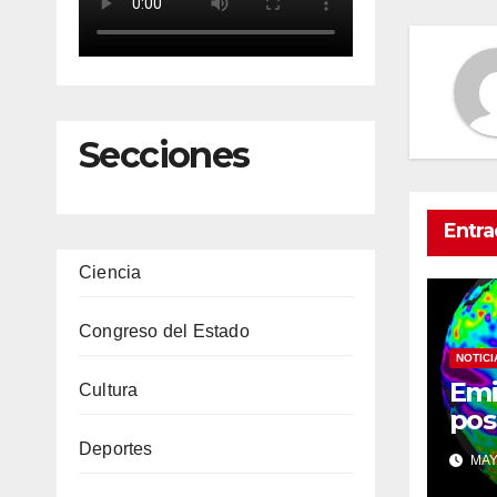
Secciones
Entra
Ciencia
Congreso del Estado
NOTICI
Emi
Cultura
pos
«El
Deportes
MAY 
des