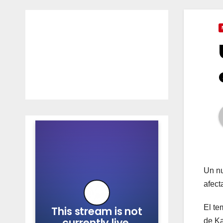
Un nu
afect
El te
de Ka