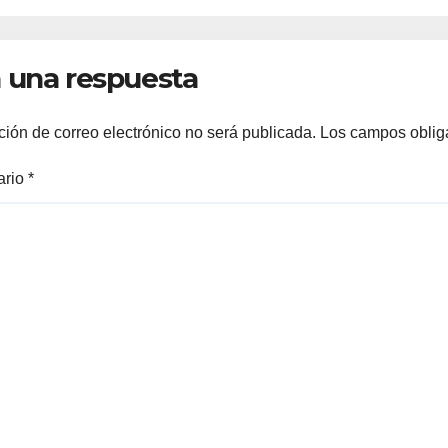
firmar un
en la Alberca
ómeno extremo
Municipal
 una respuesta
ción de correo electrónico no será publicada.
Los campos oblig
ario
*