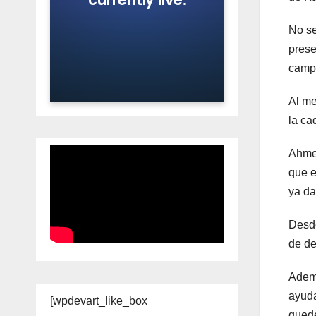
No se
prese
camp
Al me
la ca
Ahmet
que e
ya d
Desde
de de
AdemÃ
ayuda
[wpdevart_like_box
quede