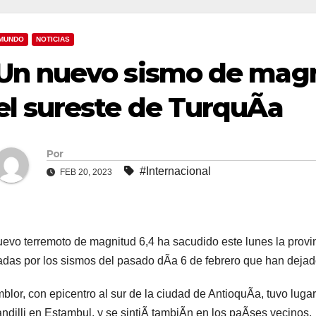
MUNDO
NOTICIAS
Un nuevo sismo de magn
el sureste de TurquÃa
Por
#Internacional
FEB 20, 2023
evo terremoto de magnitud 6,4 ha sacudido este lunes la provi
adas por los sismos del pasado dÃa 6 de febrero que han dejad
mblor, con epicentro al sur de la ciudad de AntioquÃa, tuvo lugar
ndilli en Estambul, y se sintiÃ tambiÃn en los paÃses vecinos.