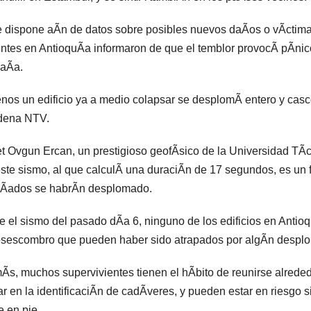
 dispone aÃn de datos sobre posibles nuevos daÃos o vÃctima
ntes en AntioquÃa informaron de que el temblor provocÃ pÃnico
aÃa.
nos un edificio ya a medio colapsar se desplomÃ entero y cas
dena NTV.
 Ovgun Ercan, un prestigioso geofÃsico de la Universidad TÃ
ste sismo, al que calculÃ una duraciÃn de 17 segundos, es un 
aÃados se habrÃn desplomado.
 el sismo del pasado dÃa 6, ninguno de los edificios en Antio
sescombro que pueden haber sido atrapados por algÃn despl
s, muchos supervivientes tienen el hÃbito de reunirse alreded
r en la identificaciÃn de cadÃveres, y pueden estar en riesgo 
 en pie.