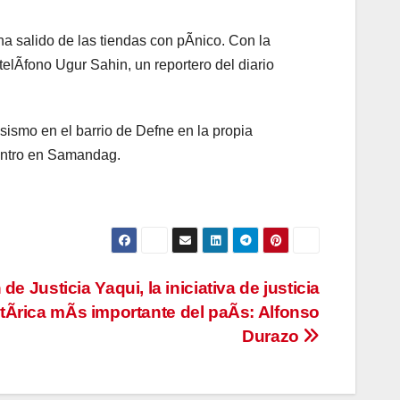
a salido de las tiendas con pÃnico. Con la
elÃfono Ugur Sahin, un reportero del diario
sismo en el barrio de Defne en la propia
entro en Samandag.
 de Justicia Yaqui, la iniciativa de justicia
stÃrica mÃs importante del paÃs: Alfonso
Durazo