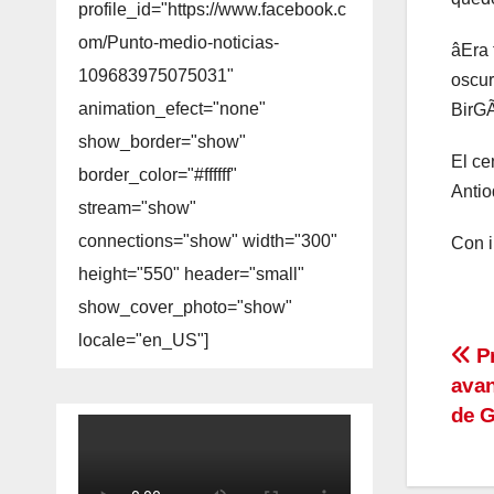
profile_id="https://www.facebook.c
om/Punto-medio-noticias-
âEra 
109683975075031"
oscur
animation_efect="none"
BirG
show_border="show"
El ce
border_color="#ffffff"
Antio
stream="show"
connections="show" width="300"
Con 
height="550" header="small"
show_cover_photo="show"
locale="en_US"]
Na
Pr
avan
de
de 
en