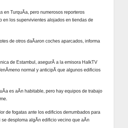
s en TurquÃa, pero numerosos reporteros
 en los supervivientes alojados en tiendas de
cotes de otros daÃaron coches aparcados, informa
cnica de Estambul, asegurÃ a la emisora HalkTV
fenÃmeno normal y anticipÃ que algunos edificios
quÃa es aÃn habitable, pero hay equipos de trabajo
ome.
or de fogatas ante los edificios derrumbados para
si se desploma algÃn edificio vecino que aÃn