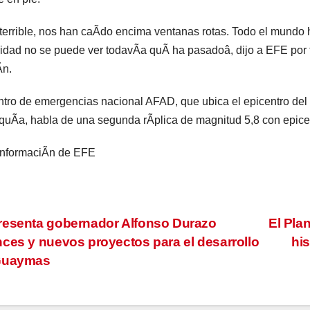
terrible, nos han caÃdo encima ventanas rotas. Todo el mundo h
idad no se puede ver todavÃa quÃ ha pasadoâ, dijo a EFE por t
Ãn.
ntro de emergencias nacional AFAD, que ubica el epicentro del 
quÃa, habla de una segunda rÃplica de magnitud 5,8 con epic
informaciÃn de EFE
vegación
esenta gobernador Alfonso Durazo
El Plan
ces y nuevos proyectos para el desarrollo
hi
Guaymas
tradas