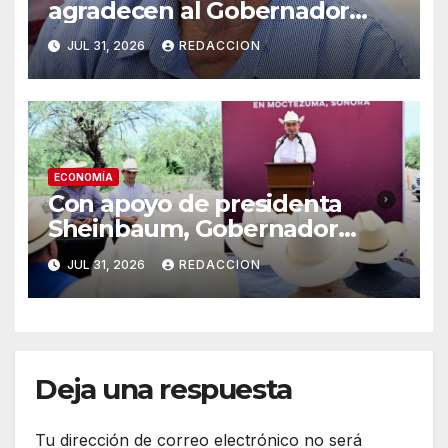
agradecen al Gobernador
Durazo por impulsar Subasta
JUL 31, 2026
REDACCION
Ganadera de Moctezuma
ECONOMÍA
Con apoyo de presidenta
Sheinbaum, Gobernador
Durazo inicia construcción de
JUL 31, 2026
REDACCION
Subasta ganadera de la sierra
en Moctezuma
Deja una respuesta
Tu dirección de correo electrónico no será