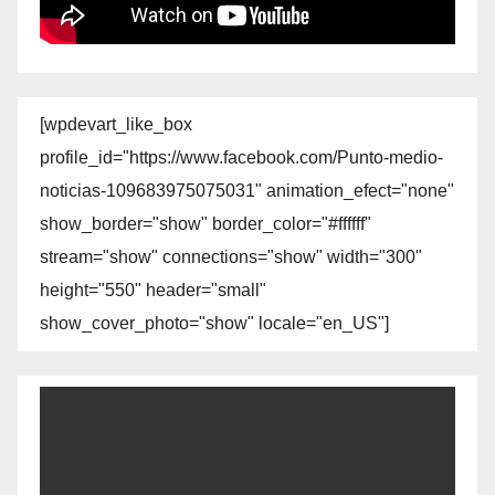
[wpdevart_like_box
profile_id="https://www.facebook.com/Punto-medio-
noticias-109683975075031" animation_efect="none"
show_border="show" border_color="#ffffff"
stream="show" connections="show" width="300"
height="550" header="small"
show_cover_photo="show" locale="en_US"]