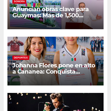
SONORA
Anuncian obras clave para
Guaymas: Más de 1,500
viviendas, modernización del
malecón y nuevo hospital del
IMSS
DEPORTES
Johanna Flores pone en alto
a Cananea: Conquista
medalla de plata con la
Selección Mexicana Sub-20
en los Juegos
Centroamericanos