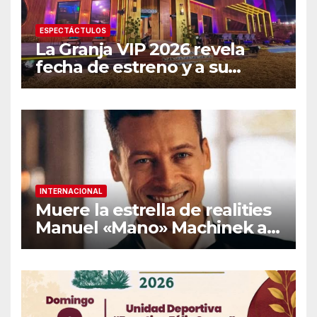
ESPECTÁCTULOS
La Granja VIP 2026 revela
fecha de estreno y a su
primer famoso confirmado
INTERNACIONAL
Muere la estrella de realities
Manuel «Mano» Machinek a
los 37 años