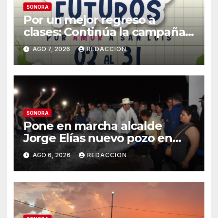
SONORA
Por un mejor regreso a
clases: Continúa la campaña
de recolección de útiles
AGO 7, 2026
REDACCION
«Coloreando Futuros»
SONORA
Pone en marcha alcalde
Jorge Elías nuevo pozo en
Tierra Blanca, Tesia:
AGO 6, 2026
REDACCION
Suministrará 20 litros por
segundo de agua potable