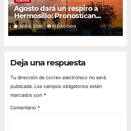
SONORA
Agosto dará un respiro a
Hermosillo: Pronostican
semana lluviosa y
AGO 6, 2026
REDACCION
temperaturas de hasta 34°C
Deja una respuesta
Tu dirección de correo electrónico no será
publicada.
Los campos obligatorios están
marcados con
*
Comentario
*