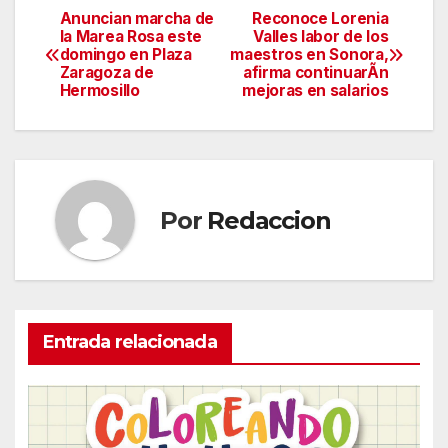
Anuncian marcha de
Reconoce Lorenia
Navegación
la Marea Rosa este
Valles labor de los
domingo en Plaza
maestros en Sonora,
de
Zaragoza de
afirma continuarÃn
Hermosillo
mejoras en salarios
entradas
Por
Redaccion
Entrada relacionada